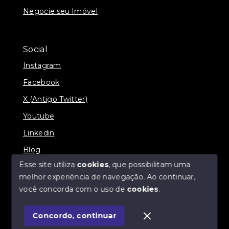
Negocie seu Imóvel
Social
Instagram
Facebook
X (Antigo Twitter)
Youtube
Linkedin
Blog
Esse site utiliza
cookies
, que possibilitam uma
melhor experiência de navegação.
Ao continuar,
você concorda com o uso de
cookies
.
© Copyright 2026 - Imobiliária SÃO VICENTE
BROKER - Todos os direitos reservados
Concordo, continuar
SITE PARA IMOBILIARIA