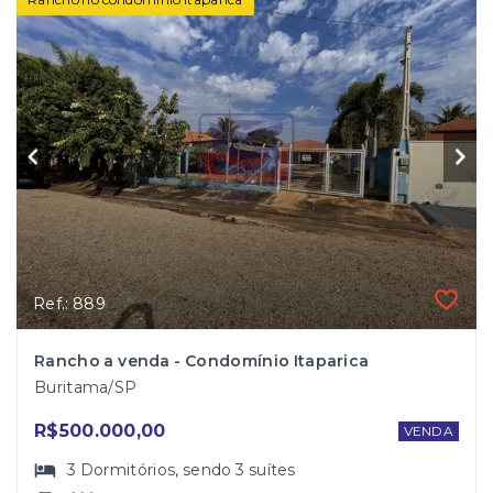
Ref.: 889
Rancho a venda - Condomínio Itaparica
Buritama/SP
R$500.000,00
VENDA
3
Dormitórios
, sendo
3
suítes