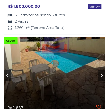
R$1.800.000,00
VENDA
5
Dormitórios
, sendo
5
suítes
2 Vagas
1.260 m² (Terreno Área Total)
Usado
Ref.: 887