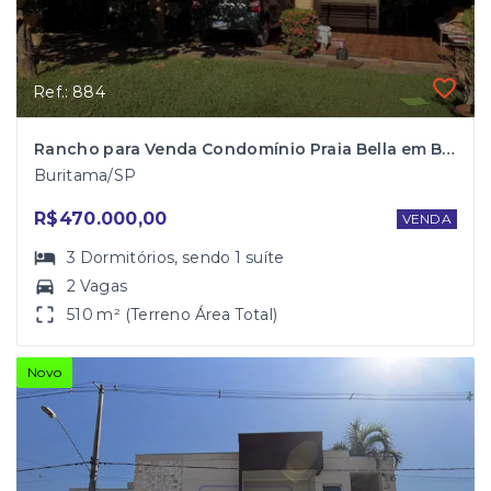
Ref.: 884
Rancho para Venda Condomínio Praia Bella em Buritama
Buritama/SP
R$470.000,00
VENDA
3
Dormitórios
, sendo
1
suíte
2 Vagas
510 m² (Terreno Área Total)
Novo