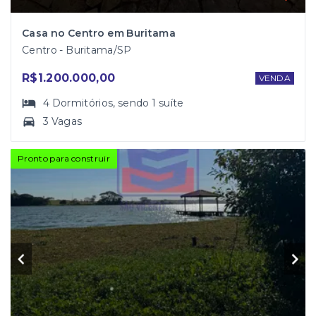
Casa no Centro em Buritama
Centro - Buritama/SP
R$1.200.000,00
VENDA
4
Dormitórios
, sendo
1
suíte
3 Vagas
Pronto para construir