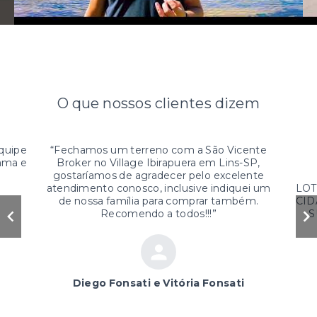
O que nossos clientes dizem
equipe
“
Fechamos um terreno com a São Vicente
tama e
Broker no Village Ibirapuera em Lins-SP,
gostaríamos de agradecer pelo excelente
atendimento conosco, inclusive indiquei um
LOT
de nossa família para comprar também.
CID
Recomendo a todos!!!
”
S
Diego Fonsati e Vitória Fonsati