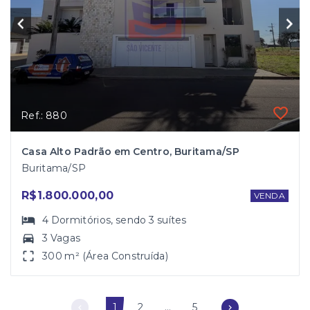
Ref.: 880
Casa Alto Padrão em Centro, Buritama/SP
Buritama/SP
R$1.800.000,00
VENDA
4
Dormitórios
, sendo
3
suítes
3 Vagas
300 m² (Área Construída)
1
2
...
5