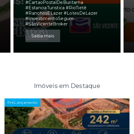
#CartaoPostalDeBuritama
#EstanciaTuristica #RioTietê
#RanchosELazer #LotesDeLazer
#InvestimentoSeguro
#SãoVicenteBroker
Saiba mais
Imóveis em Destaque
Pré Lançamento