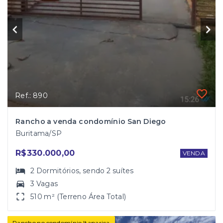
Ref.: 890
Rancho a venda condomínio San Diego
Buritama/SP
R$330.000,00
VENDA
2
Dormitórios
, sendo
2
suítes
3 Vagas
510 m² (Terreno Área Total)
Rancho no condomínio Itaparica