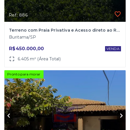
Ref.: 886
Terreno com Praia Privativa e Acesso direto ao Rio Santa Bárbara
Buritama/SP
R$450.000,00
VENDA
6.405 m² (Área Total)
Pronto para morar