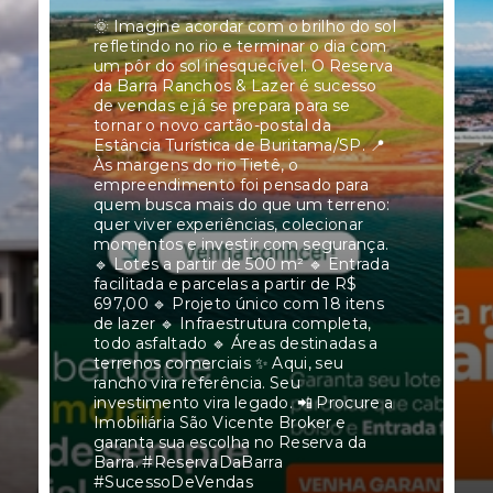
🌞 Imagine acordar com o brilho do sol
refletindo no rio e terminar o dia com
um pôr do sol inesquecível. O Reserva
da Barra Ranchos & Lazer é sucesso
de vendas e já se prepara para se
tornar o novo cartão-postal da
Estância Turística de Buritama/SP. 📍
Às margens do rio Tietê, o
empreendimento foi pensado para
quem busca mais do que um terreno:
quer viver experiências, colecionar
momentos e investir com segurança.
🔹 Lotes a partir de 500 m² 🔹 Entrada
facilitada e parcelas a partir de R$
697,00 🔹 Projeto único com 18 itens
de lazer 🔹 Infraestrutura completa,
todo asfaltado 🔹 Áreas destinadas a
terrenos comerciais ✨ Aqui, seu
rancho vira referência. Seu
investimento vira legado. 📲 Procure a
Imobiliária São Vicente Broker e
garanta sua escolha no Reserva da
Barra. #ReservaDaBarra
#SucessoDeVendas