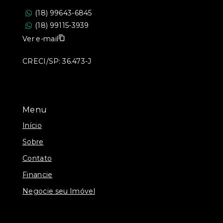
(18) 99643-6845
(18) 99115-3939
Ver e-mail
CRECI/SP: 36.473-J
Menu
Início
Sobre
Contato
Financie
Negocie seu Imóvel