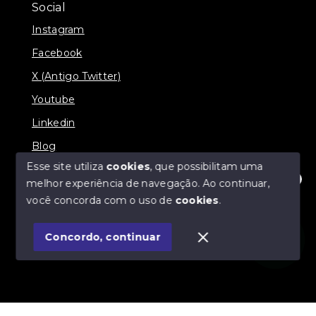
Social
Instagram
Facebook
X (Antigo Twitter)
Youtube
Linkedin
Blog
Esse site utiliza
cookies
, que possibilitam uma
melhor experiência de navegação.
Ao continuar,
Olá! Estamos disponíveis para te ajudar.
você concorda com o uso de
cookies
.
© Copyright 2026 - Imobiliária SÃO VICENTE
BROKER - Todos os direitos reservados
Concordo, continuar
SITE PARA IMOBILIARIA