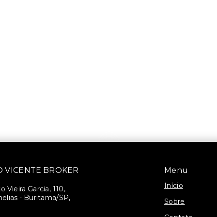
SÃO VICENTE BROKER
Menu
Início
 Vieira Garcia, 110,
elias - Buritama/SP,
Sobre