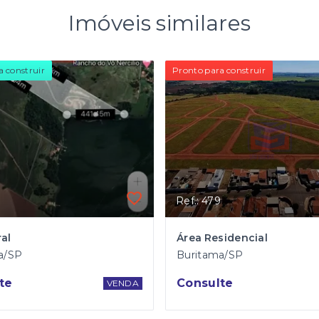
Imóveis similares
a construir
Pronto para construir
Ref.: 479
al
Área Residencial
a/SP
Buritama/SP
te
Consulte
VENDA