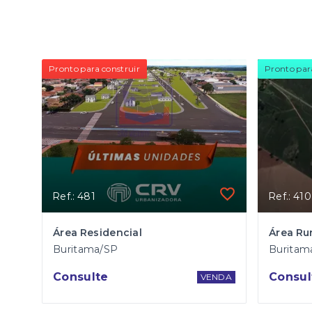
Pronto para construir
Pronto par
Ref.: 481
Ref.: 410
Área Residencial
Área Rur
Buritama/SP
Buritam
Consulte
Consul
VENDA