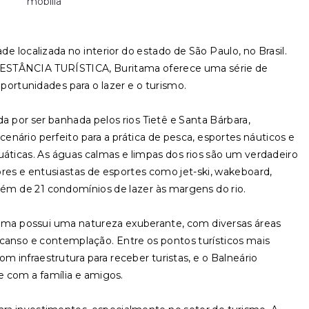
mobília
e localizada no interior do estado de São Paulo, no Brasil.
STÂNCIA TURÍSTICA, Buritama oferece uma série de
oportunidades para o lazer e o turismo.
ada por ser banhada pelos rios Tietê e Santa Bárbara,
nário perfeito para a prática de pesca, esportes náuticos e
uáticas. As águas calmas e limpas dos rios são um verdadeiro
ores e entusiastas de esportes como jet-ski, wakeboard,
lém de 21 condomínios de lazer às margens do rio.
tama possui uma natureza exuberante, com diversas áreas
nso e contemplação. Entre os pontos turísticos mais
m infraestrutura para receber turistas, e o Balneário
re com a família e amigos.