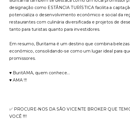
Buritama também se destaca como um local promissor par
designação como ESTÂNCIA TURÍSTICA facilita a captação d
potencializa o desenvolvimento econômico e social da reg
restaurantes com culinária diversificada e projetos de de
tanto para turistas quanto para investidores.
Em resumo, Buritama é um destino que combina belezas 
econômico, consolidando-se como um lugar ideal para q
promissores.
♥️ BuritAMA, quem conhece...
♥️ AMA !!!
✅ PROCURE-NOS DA SÃO VICENTE BROKER QUE TEM
VOCÊ !!!!