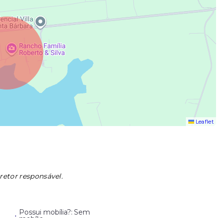
Leaflet
retor responsável.
Possui mobília?: Sem
•