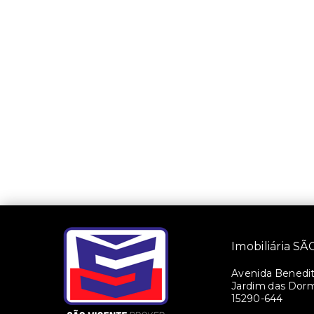
Imobiliária 
Avenida Benedito
Jardim das Dorm
15290-644