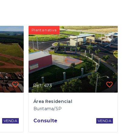
Planta nativa
Ref.: 473
Área Residencial
Buritama/SP
Consulte
VENDA
VENDA