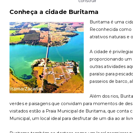
construir
Conheça a cidade Buritama
Buritama é uma cidad
Reconhecida como E
atrativos naturais e 
A cidade é privilegi
proporcionando um ce
outras atividades aq
paraíso para pescad
passeios de barco, a
Além dos rios, Buri
verdes e paisagens que convidam para momentos de desca
visitados estão a Praia Municipal de Buritama, que conta co
Municipal, um local ideal para desfrutar de um dia ao ar liv