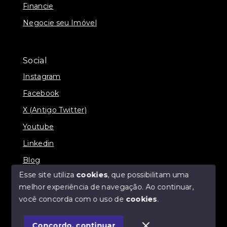
Financie
Negocie seu Imóvel
Social
Instagram
Facebook
X (Antigo Twitter)
Youtube
Linkedin
Blog
Esse site utiliza
cookies
, que possibilitam uma
melhor experiência de navegação.
Ao continuar,
você concorda com o uso de
cookies
.
© Copyright 2026 - Imobiliária SÃO VICENTE
BROKER - Todos os direitos reservados
Concordo, continuar