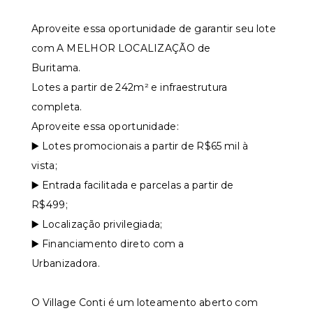
Leaflet
⠀⠀⠀⠀
Aproveite essa oportunidade de garantir seu lote
com A MELHOR LOCALIZAÇÃO de
Buritama.⠀⠀⠀⠀⠀
Lotes a partir de 242m² e infraestrutura
completa.⠀⠀⠀⠀⠀
Aproveite essa oportunidade:⠀⠀⠀⠀⠀
▶️ Lotes promocionais a partir de R$65 mil à
vista;⠀⠀⠀⠀⠀
▶️ Entrada facilitada e parcelas a partir de
R$499;⠀⠀⠀⠀⠀
▶️ Localização privilegiada;⠀⠀⠀⠀⠀
▶️ Financiamento direto com a
Urbanizadora.⠀⠀⠀⠀⠀
⠀⠀⠀⠀⠀
O Village Conti é um loteamento aberto com