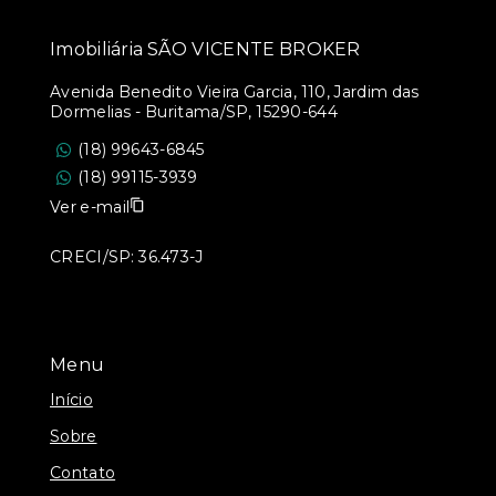
Imobiliária SÃO VICENTE BROKER
Avenida Benedito Vieira Garcia, 110, Jardim das
Dormelias - Buritama/SP, 15290-644
(18) 99643-6845
(18) 99115-3939
Ver e-mail
CRECI/SP: 36.473-J
Menu
Início
Sobre
Contato