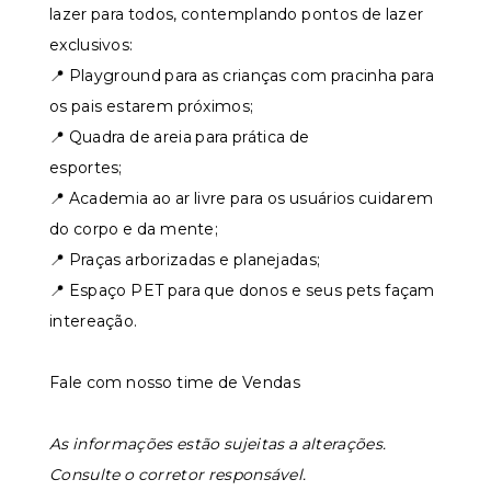
lazer para todos, contemplando pontos de lazer
exclusivos:⠀⠀⠀⠀⠀
📍 Playground para as crianças com pracinha para
os pais estarem próximos;⠀⠀⠀⠀⠀
📍 Quadra de areia para prática de
esportes;⠀⠀⠀⠀⠀
📍 Academia ao ar livre para os usuários cuidarem
do corpo e da mente;⠀⠀⠀⠀⠀
📍 Praças arborizadas e planejadas;⠀⠀⠀⠀⠀
📍 Espaço PET para que donos e seus pets façam
intereação.⠀⠀⠀⠀⠀
⠀⠀⠀⠀⠀
Fale com nosso time de Vendas
As informações estão sujeitas a alterações.
Consulte o corretor responsável.