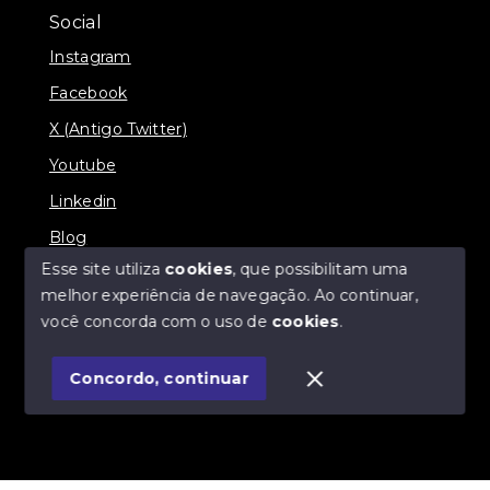
Social
Instagram
Facebook
X (Antigo Twitter)
Youtube
Linkedin
Blog
Esse site utiliza
cookies
, que possibilitam uma
melhor experiência de navegação.
Ao continuar,
você concorda com o uso de
cookies
.
© Copyright 2026 - Imobiliária SÃO VICENTE
BROKER - Todos os direitos reservados
Concordo, continuar
SITE PARA IMOBILIARIA