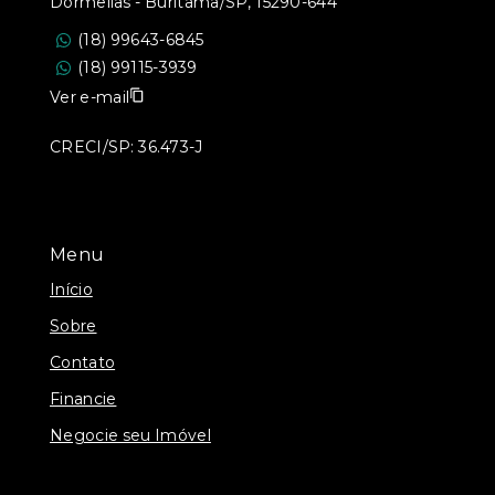
Dormelias - Buritama/SP, 15290-644
(18) 99643-6845
(18) 99115-3939
Ver e-mail
CRECI/SP: 36.473-J
Menu
Início
Sobre
Contato
Financie
Negocie seu Imóvel