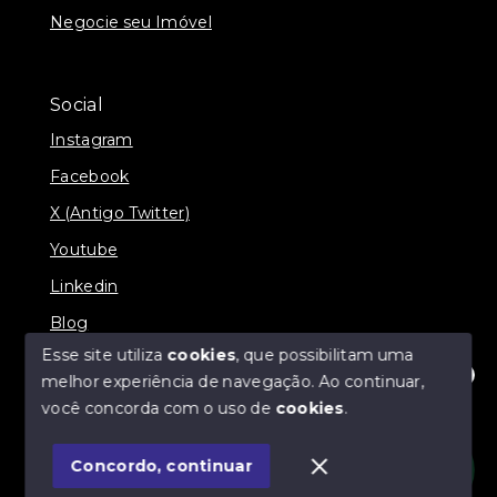
Negocie seu Imóvel
Social
Instagram
Facebook
X (Antigo Twitter)
Youtube
Linkedin
Blog
Esse site utiliza
cookies
, que possibilitam uma
melhor experiência de navegação.
Ao continuar,
Olá! Estamos disponíveis para te ajudar.
você concorda com o uso de
cookies
.
© Copyright 2026 - Imobiliária SÃO VICENTE
BROKER - Todos os direitos reservados
Concordo, continuar
SITE PARA IMOBILIARIA