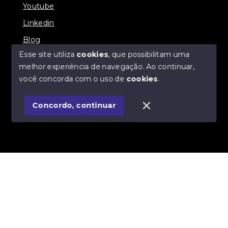
Youtube
Linkedin
Blog
Esse site utiliza
cookies
, que possibilitam uma
melhor experiência de navegação.
Ao continuar,
você concorda com o uso de
cookies
.
© Copyright 2026 - Imobiliária SÃO VICENTE
BROKER - Todos os direitos reservados
Concordo, continuar
SITE PARA IMOBILIARIA
Início
Histórico
Favoritos