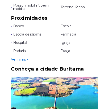
Possui mobília?: Sem
•
•
Terreno: Plano
mobília
Proximidades
•
Banco
•
Escola
•
Escola de idioma
•
Farmácia
•
Hospital
•
Igreja
•
Padaria
•
Praça
Ver mais
Conheça a cidade Buritama