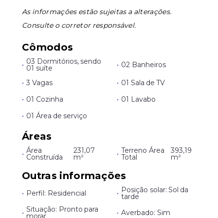
As informações estão sujeitas a alterações.
Consulte o corretor responsável.
Cômodos
03 Dormitórios, sendo
•
•
02 Banheiros
01 suíte
•
3 Vagas
•
01 Sala de TV
•
01 Cozinha
•
01 Lavabo
•
01 Área de serviço
Áreas
Área
231,07
Terreno Área
393,19
•
•
Construída
m²
Total
m²
Outras informações
Posição solar: Sol da
•
Perfil: Residencial
•
tarde
Situação: Pronto para
•
•
Averbado: Sim
morar