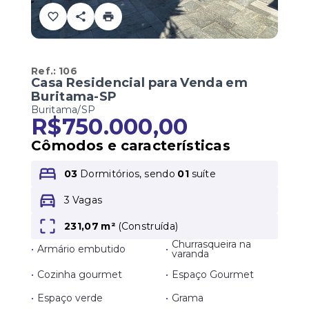
Ref.:
106
Casa Residencial para Venda em
Buritama-SP
Buritama/SP
R$750.000,00
Cômodos e características
03
Dormitórios, sendo
01
suíte
3 Vagas
231,07 m²
(
Construída
)
Churrasqueira na
•
Armário embutido
•
varanda
•
Cozinha gourmet
•
Espaço Gourmet
•
Espaço verde
•
Grama