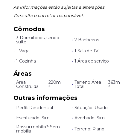
As informações estão sujeitas a alterações.
Consulte o corretor responsável.
Cômodos
3 Dormitórios, sendo 1
•
•
2 Banheiros
suíte
•
1 Vaga
•
1 Sala de TV
•
1 Cozinha
•
1 Área de serviço
Áreas
Área
220m
Terreno Área
363m
•
•
Construída
²
Total
²
Outras informações
•
Perfil: Residencial
•
Situação: Usado
•
Escriturado: Sim
•
Averbado: Sim
Possui mobília?: Sem
•
•
Terreno: Plano
mobília