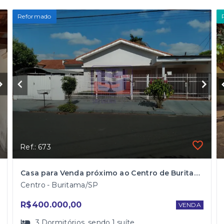
Reformado
Ref.: 673
Casa para Venda próximo ao Centro de Buritama
Centro - Buritama/SP
R$400.000,00
VENDA
3
Dormitórios
, sendo
1
suíte