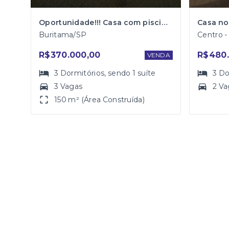
Oportunidade!!! Casa com piscina no bairro Benedito Garcia
Buritama/SP
Centro 
R$370.000,00
R$480.
VENDA
3
Dormitórios
, sendo
1
suíte
3
Do
3 Vagas
2 Va
150 m² (Área Construída)