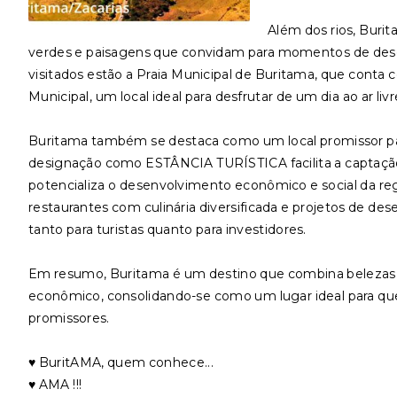
Além dos rios, Buri
verdes e paisagens que convidam para momentos de desca
visitados estão a Praia Municipal de Buritama, que conta co
Municipal, um local ideal para desfrutar de um dia ao ar liv
Buritama também se destaca como um local promissor par
designação como ESTÂNCIA TURÍSTICA facilita a captação d
potencializa o desenvolvimento econômico e social da reg
restaurantes com culinária diversificada e projetos de de
tanto para turistas quanto para investidores.
Em resumo, Buritama é um destino que combina belezas 
econômico, consolidando-se como um lugar ideal para q
promissores.
♥️ BuritAMA, quem conhece...
♥️ AMA !!!