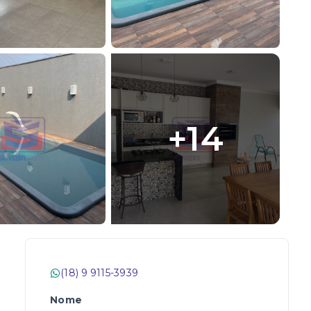
+
14
(18) 9 9115-3939
Nome