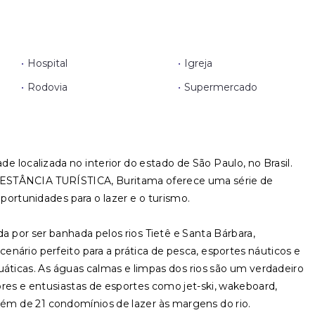
•
Hospital
•
Igreja
•
Rodovia
•
Supermercado
e localizada no interior do estado de São Paulo, no Brasil.
STÂNCIA TURÍSTICA, Buritama oferece uma série de
oportunidades para o lazer e o turismo.
ada por ser banhada pelos rios Tietê e Santa Bárbara,
nário perfeito para a prática de pesca, esportes náuticos e
uáticas. As águas calmas e limpas dos rios são um verdadeiro
ores e entusiastas de esportes como jet-ski, wakeboard,
lém de 21 condomínios de lazer às margens do rio.