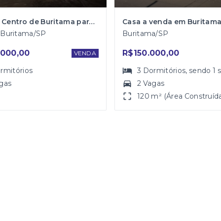
Casa no Centro de Buritama para Venda
- Buritama/SP
Buritama/SP
000,00
R$150.000,00
VENDA
rmitórios
3
Dormitórios
, sendo
1
gas
2 Vagas
120 m² (Área Construíd