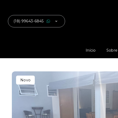
(18) 99643-6845
Início
Sobre
Novo