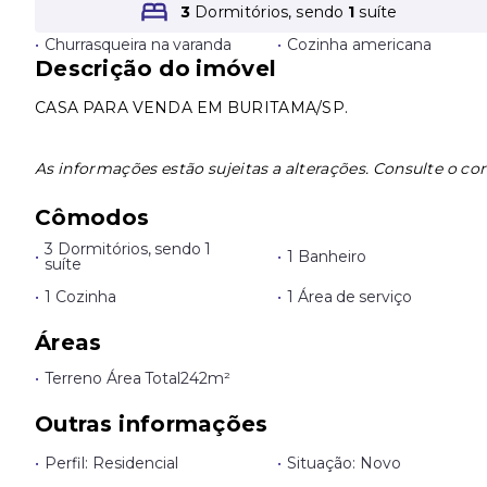
3
Dormitórios, sendo
1
suíte
•
Churrasqueira na varanda
•
Cozinha americana
Descrição do imóvel
CASA PARA VENDA EM BURITAMA/SP.
As informações estão sujeitas a alterações. Consulte o cor
Cômodos
3 Dormitórios, sendo 1
•
•
1 Banheiro
suíte
•
1 Cozinha
•
1 Área de serviço
Áreas
•
Terreno Área Total
242m²
Outras informações
•
Perfil: Residencial
•
Situação: Novo