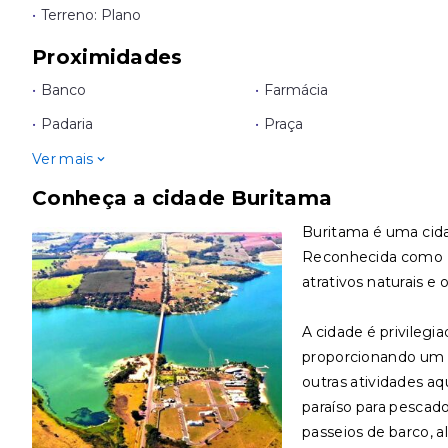
•
Terreno: Plano
Proximidades
•
Banco
•
Farmácia
•
Padaria
•
Praça
Ver mais
Conheça a cidade Buritama
Buritama é uma cidad
Reconhecida como E
atrativos naturais e 
A cidade é privilegi
proporcionando um ce
outras atividades aq
paraíso para pescad
passeios de barco, a