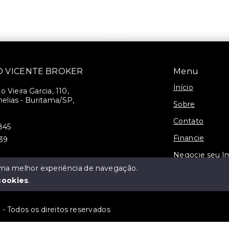
SÃO VICENTE BROKER
Menu
Início
 Vieira Garcia, 110,
elias - Buritama/SP,
Sobre
Contato
845
Financie
939
Negocie seu I
 uma melhor experiência de navegação.
3-J
cookies
.
 Todos os direitos reservados