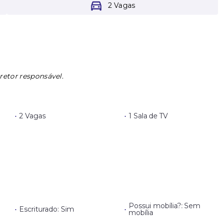
2 Vagas
retor responsável.
•
2 Vagas
•
1 Sala de TV
Possui mobília?: Sem
•
Escriturado: Sim
•
mobília