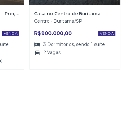
Casa a venda em Buritama - Preço especial $$$
Casa no Centro de Buritama
Centro - Buritama/SP
R$900.000,00
VENDA
VENDA
suíte
3
Dormitórios
, sendo
1
suíte
2 Vagas
a)