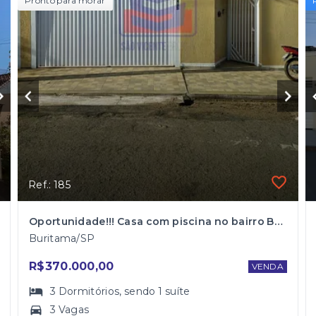
Pronto para morar
Ref.: 185
Oportunidade!!! Casa com piscina no bairro Benedito Garcia
Buritama/SP
R$370.000,00
VENDA
3
Dormitórios
, sendo
1
suíte
3 Vagas