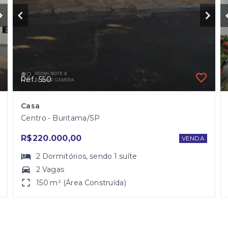
Ref.: 550
Casa
Centro - Buritama/SP
R$220.000,00
VENDA
2
Dormitórios
, sendo
1
suíte
2 Vagas
150 m² (Área Construída)