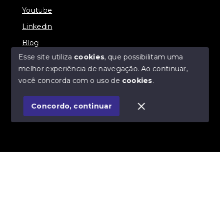
Youtube
Linkedin
Blog
Esse site utiliza
cookies
, que possibilitam uma
melhor experiência de navegação.
Ao continuar,
você concorda com o uso de
cookies
.
© Copyright 2026 - Imobiliária SÃO VICENTE
BROKER - Todos os direitos reservados
Concordo, continuar
SITE PARA IMOBILIARIA
Início
Histórico
Favoritos