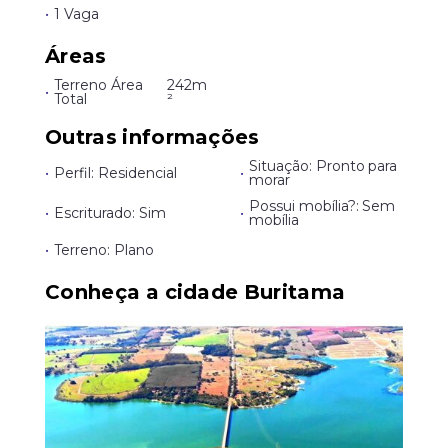
•
1 Vaga
Áreas
Terreno Área
242m
•
Total
²
Outras informações
Situação: Pronto para
•
Perfil: Residencial
•
morar
Possui mobília?: Sem
•
Escriturado: Sim
•
mobília
•
Terreno: Plano
Conheça a cidade Buritama