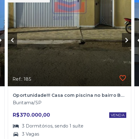
Ref.: 185
Oportunidade!!! Casa com piscina no bairro Benedito Garcia
Buritama/SP
R$370.000,00
VENDA
3
Dormitórios
, sendo
1
suíte
3 Vagas