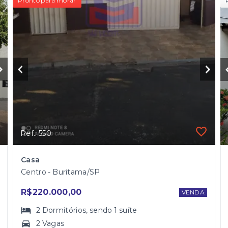
Pronto para morar
Ref.: 550
Casa
Centro - Buritama/SP
R$220.000,00
VENDA
2
Dormitórios
, sendo
1
suíte
2 Vagas