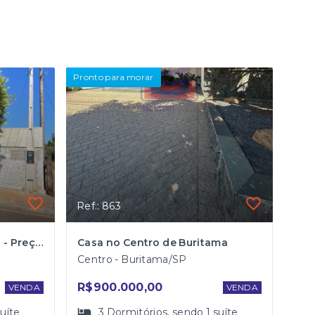
Pronto para morar
Ref.: 863
Casa a venda em Buritama - Preço especial $$$
Casa no Centro de Buritama
Centro - Buritama/SP
R$900.000,00
VENDA
VENDA
suíte
3
Dormitórios
, sendo
1
suíte