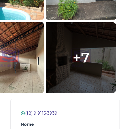
+
7
(18) 9 9115-3939
Nome