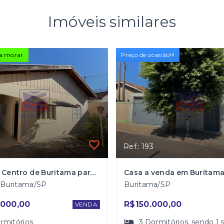
Imóveis similares
a morar
Preço de ocasião!!!
Ref.: 193
Casa no Centro de Buritama para Venda
- Buritama/SP
Buritama/SP
000,00
R$150.000,00
VENDA
rmitórios
3
Dormitórios
, sendo
1