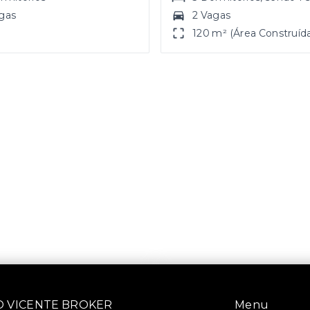
gas
2 Vagas
120 m² (Área Construíd
SÃO VICENTE BROKER
Menu