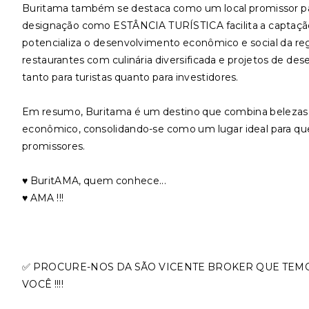
Buritama também se destaca como um local promissor par
designação como ESTÂNCIA TURÍSTICA facilita a captação d
potencializa o desenvolvimento econômico e social da reg
restaurantes com culinária diversificada e projetos de de
tanto para turistas quanto para investidores.
Em resumo, Buritama é um destino que combina belezas 
econômico, consolidando-se como um lugar ideal para q
promissores.
♥️ BuritAMA, quem conhece...
♥️ AMA !!!
✅ PROCURE-NOS DA SÃO VICENTE BROKER QUE TEM
VOCÊ !!!!