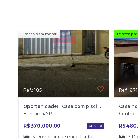
Pronto para morar
Pronto par
Ref.: 185
Ref.: 871
Oportunidade!!! Casa com piscina no bairro Benedito Garcia
Buritama/SP
Centro 
R$370.000,00
R$480.
VENDA
3
Dormitórios
, sendo
1
suíte
3
Do