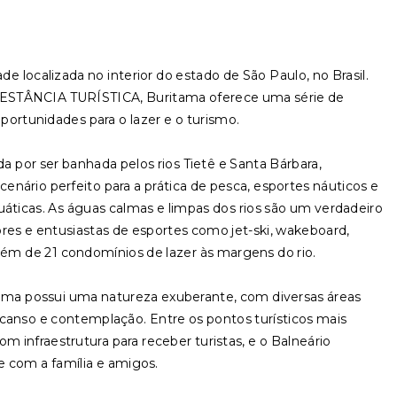
e localizada no interior do estado de São Paulo, no Brasil.
STÂNCIA TURÍSTICA, Buritama oferece uma série de
oportunidades para o lazer e o turismo.
ada por ser banhada pelos rios Tietê e Santa Bárbara,
nário perfeito para a prática de pesca, esportes náuticos e
uáticas. As águas calmas e limpas dos rios são um verdadeiro
ores e entusiastas de esportes como jet-ski, wakeboard,
lém de 21 condomínios de lazer às margens do rio.
tama possui uma natureza exuberante, com diversas áreas
nso e contemplação. Entre os pontos turísticos mais
m infraestrutura para receber turistas, e o Balneário
re com a família e amigos.