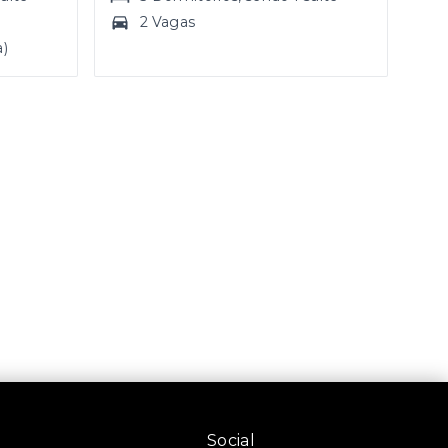
2 Vagas
a)
Social