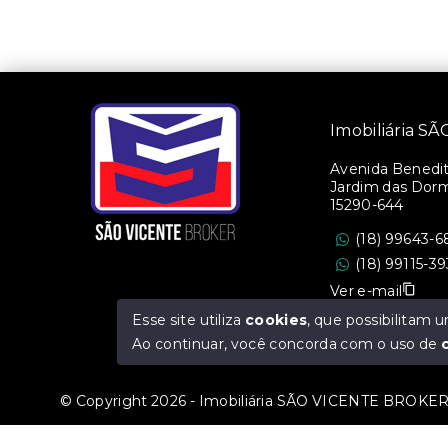
Imobiliária 
Avenida Benedito
Jardim das Dorm
15290-644
(18) 99643-6
(18) 99115-3
Ver e-mail
Esse site utiliza
cookies
, que possibilitam
CRECI/SP: 36.47
Ao continuar, você concorda com o uso de
© Copyright 2026 - Imobiliária SÃO VICENTE BROKER -