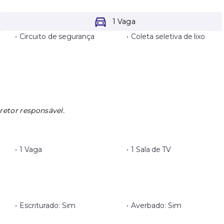
1 Vaga
•
Circuito de segurança
•
Coleta seletiva de lixo
retor responsável.
•
1 Vaga
•
1 Sala de TV
•
Escriturado: Sim
•
Averbado: Sim