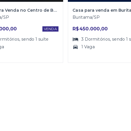
Casa para Venda no Centro de Buritama
Casa para venda em Buri
a/SP
Buritama/SP
000,00
R$450.000,00
VENDA
rmitórios
, sendo
1
suíte
3
Dormitórios
, sendo
1
ga
1 Vaga