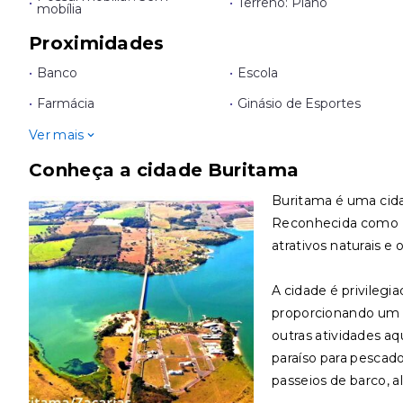
•
•
Terreno: Plano
mobília
Proximidades
•
Banco
•
Escola
•
Farmácia
•
Ginásio de Esportes
Ver mais
Conheça a cidade Buritama
Buritama é uma cidad
Reconhecida como E
atrativos naturais e 
A cidade é privilegi
proporcionando um ce
outras atividades aq
paraíso para pescad
passeios de barco, a