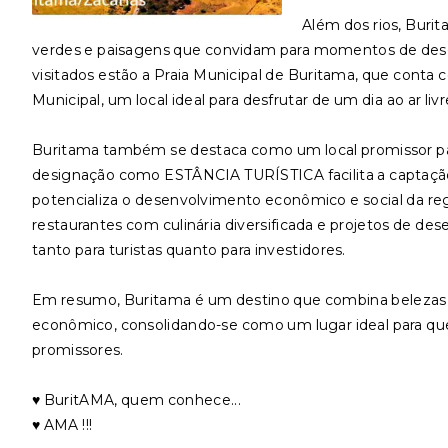
Além dos rios, Buri
verdes e paisagens que convidam para momentos de desca
visitados estão a Praia Municipal de Buritama, que conta co
Municipal, um local ideal para desfrutar de um dia ao ar liv
Buritama também se destaca como um local promissor par
designação como ESTÂNCIA TURÍSTICA facilita a captação d
potencializa o desenvolvimento econômico e social da reg
restaurantes com culinária diversificada e projetos de de
tanto para turistas quanto para investidores.
Em resumo, Buritama é um destino que combina belezas 
econômico, consolidando-se como um lugar ideal para q
promissores.
♥️ BuritAMA, quem conhece...
♥️ AMA !!!