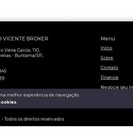
SÃO VICENTE BROKER
Menu
Início
 Vieira Garcia, 110,
elias - Buritama/SP,
Sobre
Contato
845
Financie
939
Negocie seu I
 uma melhor experiência de navegação.
3-J
cookies
.
 Todos os direitos reservados