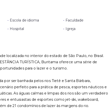
•
Escola de idioma
•
Faculdade
•
Hospital
•
Igreja
e localizada no interior do estado de São Paulo, no Brasil.
STÂNCIA TURÍSTICA, Buritama oferece uma série de
oportunidades para o lazer e o turismo.
ada por ser banhada pelos rios Tietê e Santa Bárbara,
nário perfeito para a prática de pesca, esportes náuticos e
uáticas. As águas calmas e limpas dos rios são um verdadeiro
ores e entusiastas de esportes como jet-ski, wakeboard,
lém de 21 condomínios de lazer às margens do rio.