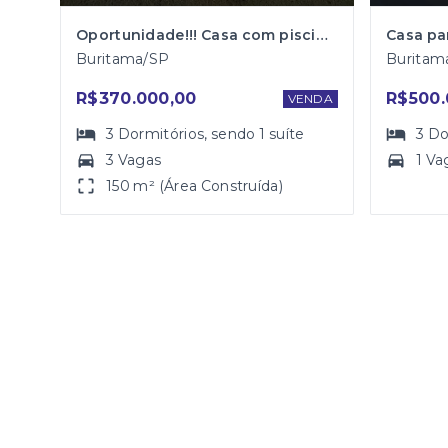
Oportunidade!!! Casa com piscina no bairro Benedito Garcia
Buritama/SP
Buritam
R$370.000,00
R$500.
VENDA
3
Dormitórios
, sendo
1
suíte
3
Do
3 Vagas
1 Va
150 m² (Área Construída)