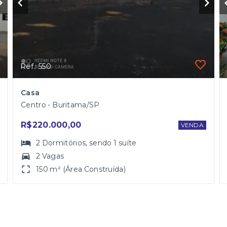
Ref.: 550
Casa
Centro - Buritama/SP
R$220.000,00
VENDA
2
Dormitórios
, sendo
1
suíte
2 Vagas
150 m² (Área Construída)