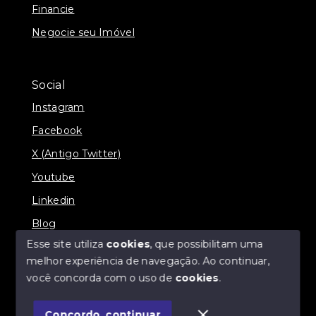
Financie
Negocie seu Imóvel
Social
Instagram
Facebook
X (Antigo Twitter)
Youtube
Linkedin
Blog
Esse site utiliza
cookies
, que possibilitam uma
melhor experiência de navegação.
Ao continuar,
você concorda com o uso de
cookies
.
© Copyright 2026 - Imobiliária SÃO VICENTE
BROKER - Todos os direitos reservados
Concordo, continuar