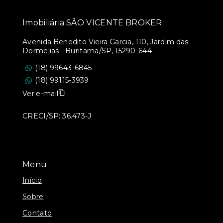
Imobiliária SÃO VICENTE BROKER
Avenida Benedito Vieira Garcia, 110, Jardim das
Dormelias - Buritama/SP, 15290-644
(18) 99643-6845
(18) 99115-3939
Ver e-mail
CRECI/SP: 36.473-J
Menu
Início
Sobre
Contato