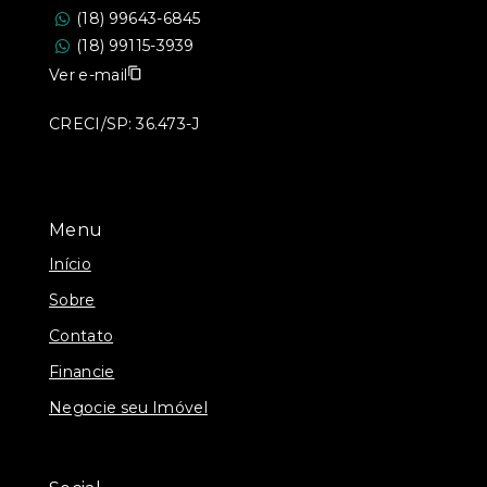
(18) 99643-6845
(18) 99115-3939
Ver e-mail
CRECI/SP: 36.473-J
Menu
Início
Sobre
Contato
Financie
Negocie seu Imóvel