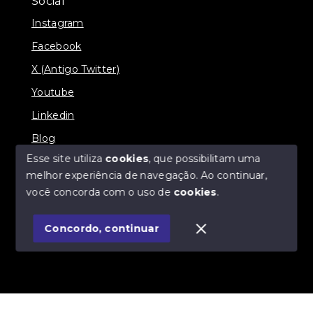
Social
Instagram
Facebook
X (Antigo Twitter)
Youtube
Linkedin
Blog
Esse site utiliza
cookies
, que possibilitam uma
melhor experiência de navegação.
Ao continuar,
você concorda com o uso de
cookies
.
© Copyright 2026 - Imobiliária SÃO VICENTE
BROKER - Todos os direitos reservados
Concordo, continuar
SITE PARA IMOBILIARIA