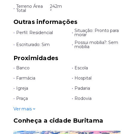
Terreno Área
242m
•
Total
²
Outras informações
Situação: Pronto para
•
Perfil: Residencial
•
morar
Possui mobília?: Sem
•
Escriturado: Sim
•
mobília
Proximidades
•
Banco
•
Escola
•
Farmácia
•
Hospital
•
Igreja
•
Padaria
•
Praça
•
Rodovia
Ver mais
Conheça a cidade Buritama