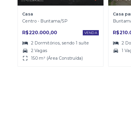
Casa
Casa pa
Centro - Buritama/SP
Buritam
R$220.000,00
R$210.
VENDA
2
Dormitórios
, sendo
1
suíte
2
Do
2 Vagas
1 Va
150 m² (Área Construída)