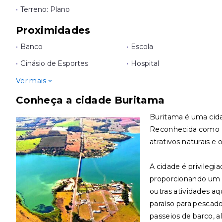
•
Terreno: Plano
Proximidades
•
Banco
•
Escola
•
Ginásio de Esportes
•
Hospital
Ver mais
Conheça a cidade Buritama
Buritama é uma cidad
Reconhecida como E
atrativos naturais e 
A cidade é privilegi
proporcionando um ce
outras atividades aq
paraíso para pescad
passeios de barco, a