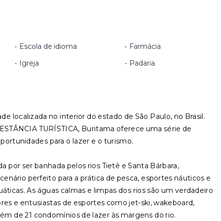
•
Escola de idioma
•
Farmácia
•
Igreja
•
Padaria
e localizada no interior do estado de São Paulo, no Brasil.
STÂNCIA TURÍSTICA, Buritama oferece uma série de
oportunidades para o lazer e o turismo.
ada por ser banhada pelos rios Tietê e Santa Bárbara,
nário perfeito para a prática de pesca, esportes náuticos e
uáticas. As águas calmas e limpas dos rios são um verdadeiro
ores e entusiastas de esportes como jet-ski, wakeboard,
lém de 21 condomínios de lazer às margens do rio.