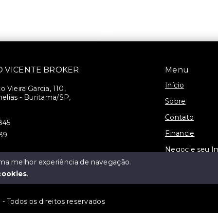
SÃO VICENTE BROKER
Menu
Início
 Vieira Garcia, 110,
elias - Buritama/SP,
Sobre
Contato
845
Financie
939
Negocie seu I
 uma melhor experiência de navegação.
3-J
cookies
.
 Todos os direitos reservados