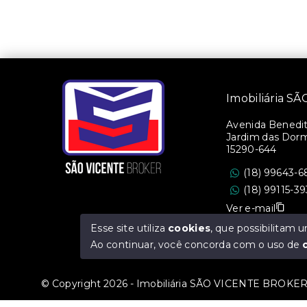
Imobiliária 
Avenida Benedito
Jardim das Dorm
15290-644
(18) 99643-6
(18) 99115-3
Ver e-mail
Esse site utiliza
cookies
, que possibilitam
CRECI/SP: 36.47
Ao continuar, você concorda com o uso de
© Copyright 2026 - Imobiliária SÃO VICENTE BROKER -