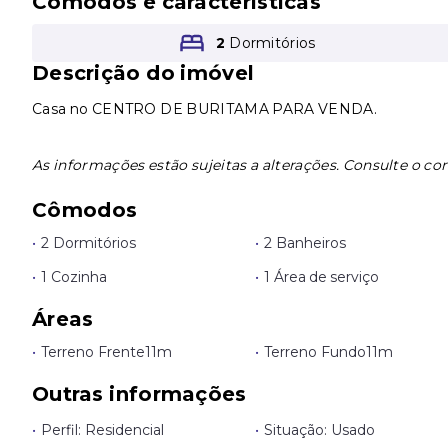
Cômodos e características
2
Dormitórios
Descrição do imóvel
Casa no CENTRO DE BURITAMA PARA VENDA.
As informações estão sujeitas a alterações. Consulte o cor
Cômodos
•
2 Dormitórios
•
2 Banheiros
•
1 Cozinha
•
1 Área de serviço
Áreas
•
Terreno Frente
11m
•
Terreno Fundo
11m
Outras informações
•
Perfil: Residencial
•
Situação: Usado