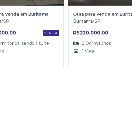
ra Venda em Buritama
Casa para Venda em Buri
a/SP
Buritama/SP
000,00
R$220.000,00
VENDA
rmitórios
, sendo
1
suíte
2
Dormitórios
ga
1 Vaga