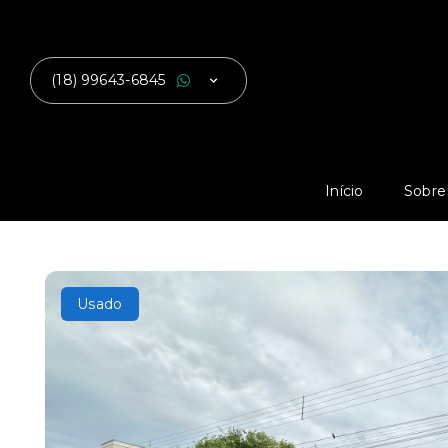
(18) 99643-6845
Início
Sobre
Usado