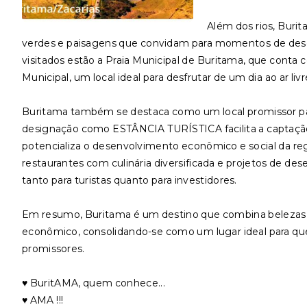
Além dos rios, Buri
verdes e paisagens que convidam para momentos de desca
visitados estão a Praia Municipal de Buritama, que conta co
Municipal, um local ideal para desfrutar de um dia ao ar liv
Buritama também se destaca como um local promissor par
designação como ESTÂNCIA TURÍSTICA facilita a captação d
potencializa o desenvolvimento econômico e social da reg
restaurantes com culinária diversificada e projetos de de
tanto para turistas quanto para investidores.
Em resumo, Buritama é um destino que combina belezas 
econômico, consolidando-se como um lugar ideal para q
promissores.
♥️ BuritAMA, quem conhece...
♥️ AMA !!!