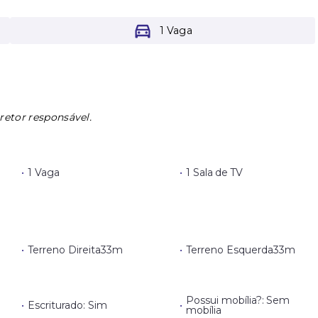
1 Vaga
retor responsável.
•
1 Vaga
•
1 Sala de TV
•
Terreno Direita
33m
•
Terreno Esquerda
33m
Possui mobília?: Sem
•
Escriturado: Sim
•
mobília