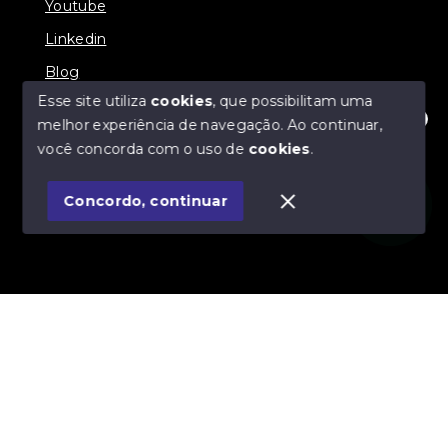
Youtube
Linkedin
Blog
Esse site utiliza
cookies
, que possibilitam uma
melhor experiência de navegação.
Ao continuar,
Olá! Estamos disponíveis para te ajudar.
você concorda com o uso de
cookies
.
© Copyright 2026 - Imobiliária SÃO VICENTE
BROKER - Todos os direitos reservados
Concordo, continuar
SITE PARA IMOBILIARIA
Início
Histórico
Favoritos