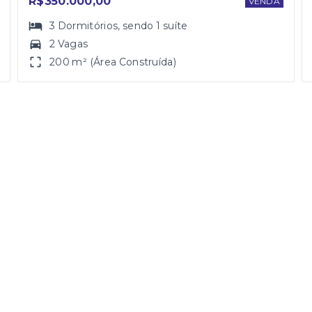
R$350.000,00
VENDA
3
Dormitórios
, sendo
1
suíte
2 Vagas
200 m² (Área Construída)