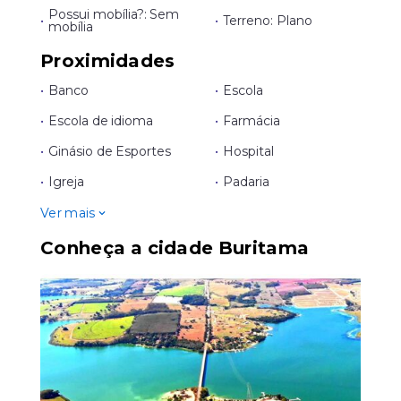
Possui mobília?: Sem
•
•
Terreno: Plano
mobília
Proximidades
•
Banco
•
Escola
•
Escola de idioma
•
Farmácia
•
Ginásio de Esportes
•
Hospital
•
Igreja
•
Padaria
Ver mais
Conheça a cidade Buritama