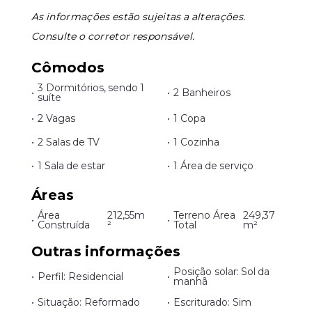
As informações estão sujeitas a alterações.
Consulte o corretor responsável.
Cômodos
3 Dormitórios, sendo 1
•
•
2 Banheiros
suíte
•
2 Vagas
•
1 Copa
•
2 Salas de TV
•
1 Cozinha
•
1 Sala de estar
•
1 Área de serviço
Áreas
Área
212,55m
Terreno Área
249,37
•
•
Construída
²
Total
m²
Outras informações
Posição solar: Sol da
•
Perfil: Residencial
•
manhã
•
Situação: Reformado
•
Escriturado: Sim