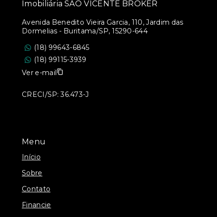
Imobiliária SÃO VICENTE BROKER
Avenida Benedito Vieira Garcia, 110, Jardim das
Dormelias - Buritama/SP, 15290-644
(18) 99643-6845
(18) 99115-3939
Ver e-mail
CRECI/SP: 36.473-J
Menu
Início
Sobre
Contato
Financie