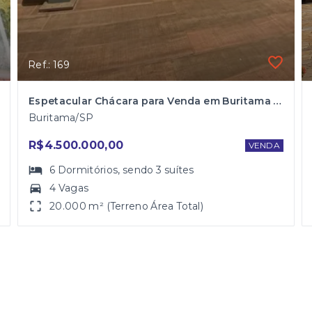
Ref.: 169
Espetacular Chácara para Venda em Buritama às margens do Rio
Buritama/SP
R$4.500.000,00
VENDA
6
Dormitórios
, sendo
3
suítes
4 Vagas
20.000 m² (Terreno Área Total)