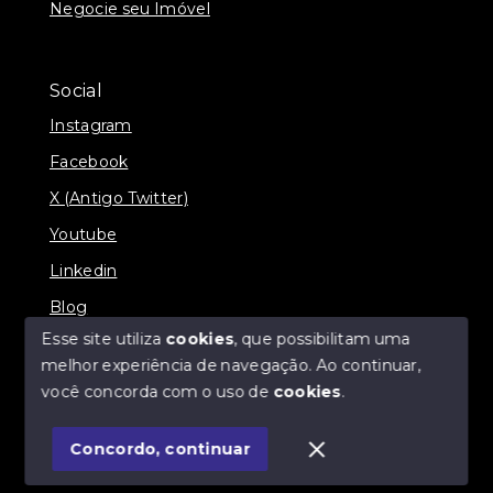
Negocie seu Imóvel
Social
Instagram
Facebook
X (Antigo Twitter)
Youtube
Linkedin
Blog
Esse site utiliza
cookies
, que possibilitam uma
melhor experiência de navegação.
Ao continuar,
você concorda com o uso de
cookies
.
© Copyright 2026 - Imobiliária SÃO VICENTE
BROKER - Todos os direitos reservados
Concordo, continuar
SITE PARA IMOBILIARIA