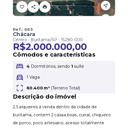
Ref.:
665
Chácara
Centro - Buritama/SP
- 15290-000
R$2.000.000,00
Cômodos e características
4
Dormitórios, sendo
1
suíte
1 Vaga
60.400 m²
(
Terreno Total
)
Descrição do imóvel
2.5 alqueires a venda dentro da cidade de
buritama, contem 2 casaa boas, curral, chiqueiro
de porco, poco artesiano, acesso totalmente