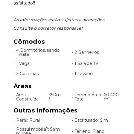
asfaltado!!
As informações estão sujeitas a alterações.
Consulte o corretor responsável.
Cômodos
4 Dormitórios, sendo
•
•
2 Banheiros
1 suíte
•
1 Vaga
•
1 Sala de TV
•
2 Cozinhas
•
1 Lavabo
Áreas
Área
350m
Terreno Área
60.400
•
•
Construída
²
Total
m²
Outras informações
•
Perfil: Rural
•
Escriturado: Sim
Possui mobília?: Sem
•
•
Terreno: Plano
mobília