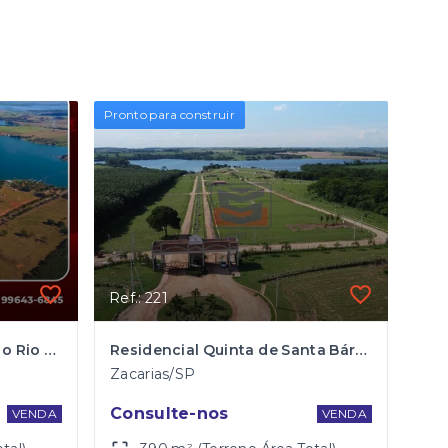
Pronto para construir
Ref.: 221
Loteamento às margens do Rio Santa Bábara em Zacarias
Residencial Quinta de Santa Bárbara em Zacarias
Zacarias/SP
Consulte-nos
VENDA
VENDA