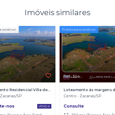
Imóveis similares
a construir
Pronto para construir
Ref.: 304
Loteamento Residencial Villa de Santa Bárbara em Zacarias/SP
 Zacarias/SP
Centro - Zacarias/SP
te-nos
Consulte
VENDA