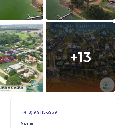
+
13
(18) 9 9115-3939
Nome