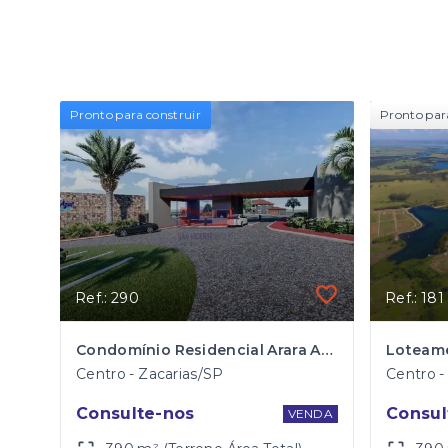
Pronto para construir
Pronto par
Ref.: 290
Ref.: 181
Condomínio Residencial Arara Azul em Zacarias/SP
Centro - Zacarias/SP
Centro -
Consulte-nos
Consul
VENDA