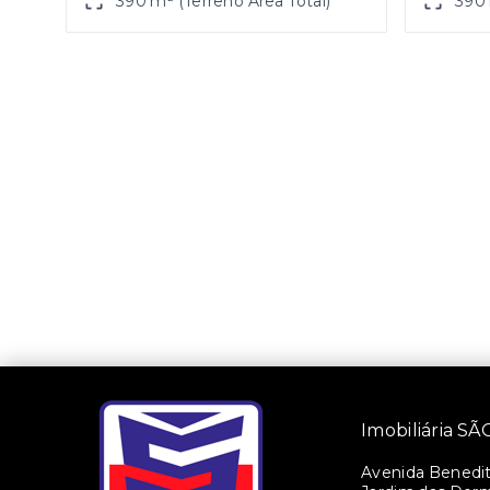
390 m² (Terreno Área Total)
390 
Imobiliária 
Avenida Benedito