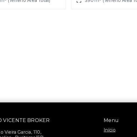
m² (Terreno Área Total)
390 m² (Terreno Área To
SÃO VICENTE BROKER
Menu
Início
 Vieira Garcia, 110,