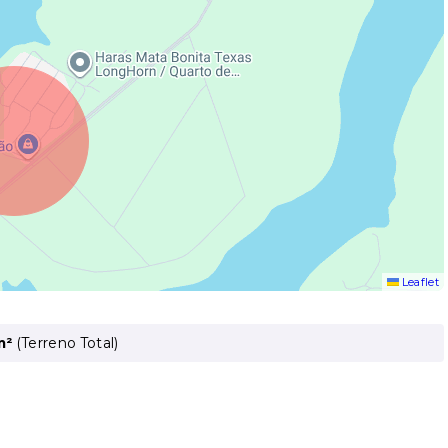
Leaflet
m²
(
Terreno Total
)