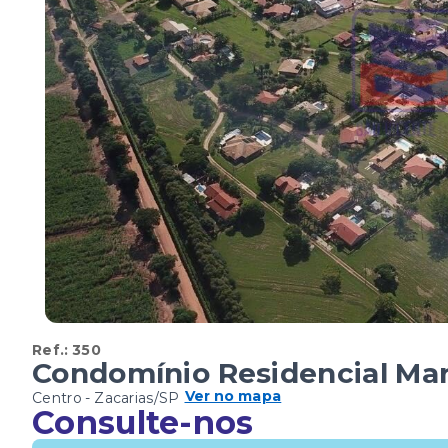
Ref.:
350
Condomínio Residencial Mar
Ver no mapa
Centro - Zacarias/SP
Consulte-nos