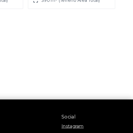
tal)
390 m² (Terreno Área Total)
Social
Instagram