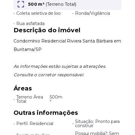
500 m²
(
Terreno Total
)
•
Coleta seletiva de lixo
•
Ronda/Vigilância
Leaflet
•
Rua asfaltada
Descrição do imóvel
Condomínio Residencial Riviera Santa Bárbara em
Buritama/SP
As informações estão sujeitas a alterações.
Consulte o corretor responsável.
Áreas
Terreno Área
500m
•
Total
²
Outras informações
Situação: Pronto para
•
Perfil: Residencial
•
construir
Possui mobília?: Sem