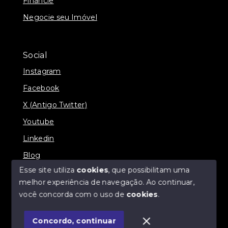
Financie
Negocie seu Imóvel
Social
Instagram
Facebook
X (Antigo Twitter)
Youtube
Linkedin
Blog
Esse site utiliza
cookies
, que possibilitam uma
melhor experiência de navegação.
Ao continuar,
você concorda com o uso de
cookies
.
© Copyright 2026 - Imobiliária SÃO VICENTE
BROKER - Todos os direitos reservados
Concordo, continuar
SITE PARA IMOBILIARIA