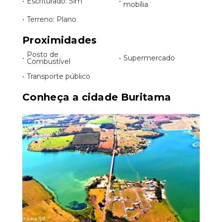
•
Escriturado: Sim
•
mobília
•
Terreno: Plano
Proximidades
Posto de
•
•
Supermercado
Combustível
•
Transporte público
Conheça a cidade Buritama