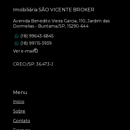
Imobiliária SÃO VICENTE BROKER
Avenida Benedito Vieira Garcia, 110, Jardim das
Dormelias - Buritama/SP, 15290-644
(18) 99643-6845
(18) 99115-3939
Ver e-mail
CRECI/SP: 36.473-J
Menu
Início
Sobre
Contato