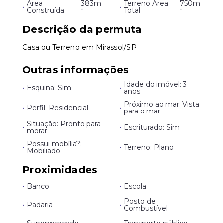
Área
383m
Terreno Área
750m
•
•
Construída
²
Total
²
Descrição da permuta
Casa ou Terreno em Mirassol/SP
Outras informações
Idade do imóvel: 3
•
Esquina: Sim
•
anos
Próximo ao mar: Vista
•
Perfil: Residencial
•
para o mar
Situação: Pronto para
•
•
Escriturado: Sim
morar
Possui mobília?:
•
•
Terreno: Plano
Mobiliado
Proximidades
•
Banco
•
Escola
Posto de
•
Padaria
•
Combustível