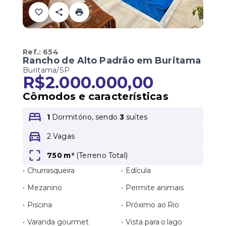
Ref.:
654
Rancho de Alto Padrão em Buritama
Buritama/SP
R$2.000.000,00
Cômodos e características
1
Dormitório, sendo
3
suítes
2 Vagas
750 m²
(
Terreno Total
)
•
Churrasqueira
•
Edícula
•
Mezanino
•
Permite animais
•
Piscina
•
Próximo ao Rio
•
Varanda gourmet
•
Vista para o lago