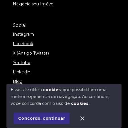
Negocie seu Imóvel
Social
Instagram
Facebook
X (Antigo Twitter)
Youtube
Linkedin
Blog
Esse site utiliza
cookies
, que possibilitam uma
melhor experiência de navegação.
Ao continuar,
você concorda com o uso de
cookies
.
© Copyright 2026 - Imobiliária SÃO VICENTE
BROKER - Todos os direitos reservados
Concordo, continuar
SITE PARA IMOBILIARIA