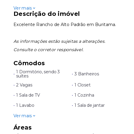
Ver mais
Descrição do imóvel
Excelente
Rancho de Alto Padrão em Buritama.
As informações estão sujeitas a alterações.
Consulte o corretor responsável.
Cômodos
1 Dormitório, sendo 3
•
•
3 Banheiros
suítes
•
2 Vagas
•
1 Closet
•
1 Sala de TV
•
1 Cozinha
•
1 Lavabo
•
1 Sala de jantar
Ver mais
Áreas