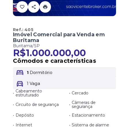
Ref.:
405
Imóvel Comercial para Venda em
Buritama
Buritama/SP
R$1.000.000,00
Cômodos e características
1
Dormitório
1 Vaga
Cabeamento
•
•
Cercado
estruturado
Câmeras de
•
Circuito de segurança
•
segurança
•
Depósito
•
Estacionamento
•
Internet
•
Sistema de alarme