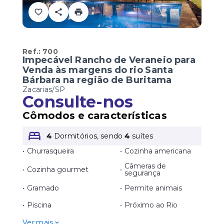
Ref.:
700
Impecável Rancho de Veraneio para
Venda às margens do rio Santa
Bárbara na região de Buritama
Zacarias/SP
Consulte-nos
Cômodos e características
4
Dormitórios, sendo
4
suítes
•
Churrasqueira
•
Cozinha americana
Câmeras de
•
Cozinha gourmet
•
segurança
•
Gramado
•
Permite animais
•
Piscina
•
Próximo ao Rio
Ver mais