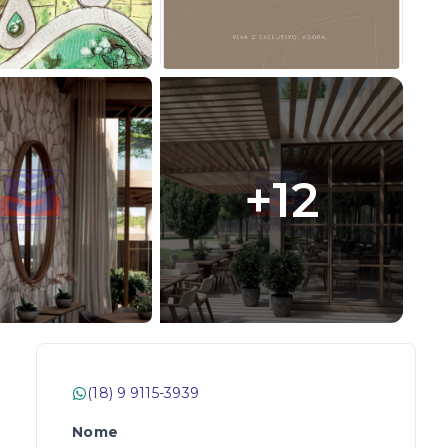
+
12
(18) 9 9115-3939
Nome