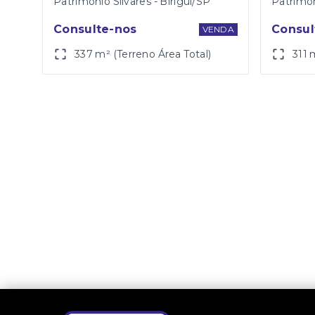
Patrimônio Silvares - Birigüi/SP
Patrimôn
Consulte-nos
Consul
VENDA
337 m² (Terreno Área Total)
311 