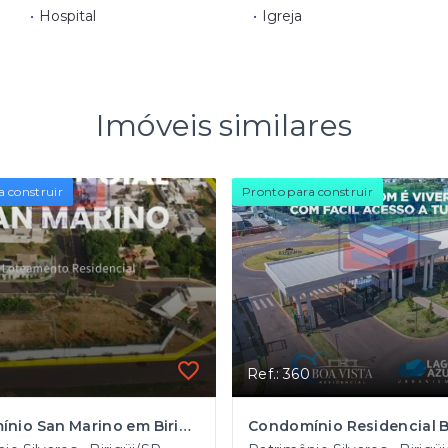
•
Hospital
•
Igreja
Imóveis similares
a construir
Pronto para construir
Ref.: 360
Condomínio San Marino em Birigui