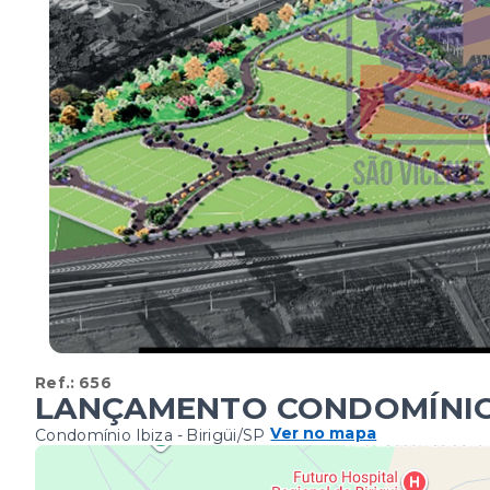
Ref.:
656
LANÇAMENTO CONDOMÍNIO I
Ver no mapa
Condomínio Ibiza - Birigüi/SP