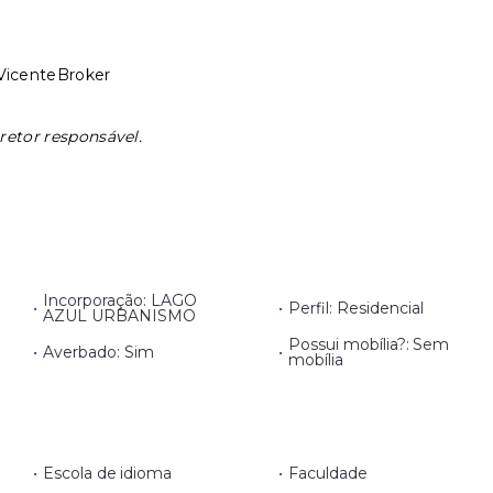
VicenteBroker
retor responsável.
Incorporação: LAGO
•
•
Perfil: Residencial
AZUL URBANISMO
Possui mobília?: Sem
•
Averbado: Sim
•
mobília
•
Escola de idioma
•
Faculdade