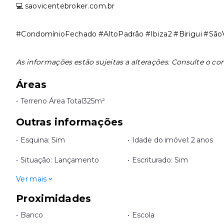
💻 saovicentebroker.com.br
#CondomínioFechado #AltoPadrão #Ibiza2 #Birigui #São
As informações estão sujeitas a alterações. Consulte o cor
Áreas
•
Terreno Área Total
325m²
Outras informações
•
Esquina: Sim
•
Idade do imóvel: 2 anos
•
Situação: Lançamento
•
Escriturado: Sim
Ver mais
Proximidades
•
Banco
•
Escola