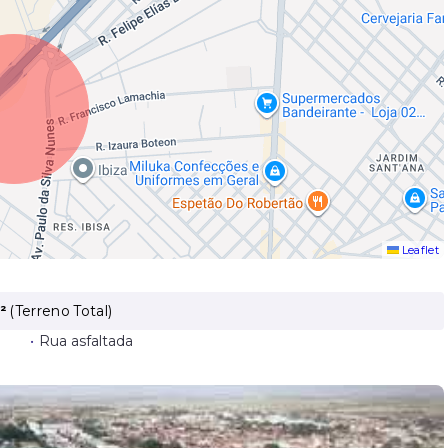
Leaflet
²
(
Terreno Total
)
•
Rua asfaltada