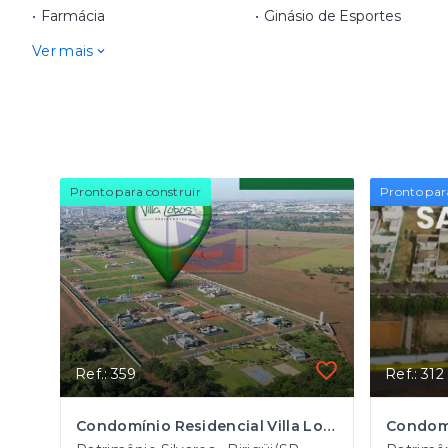
•
Farmácia
•
Ginásio de Esportes
Ver mais
Pronto para construir
Pronto par
Ref.: 359
Ref.: 312
Condomínio Residencial Villa Lobos em Birigui