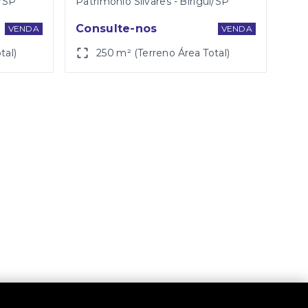
i/SP
Patrimônio Silvares - Birigüi/SP
Consulte-nos
VENDA
VENDA
tal)
250 m² (Terreno Área Total)