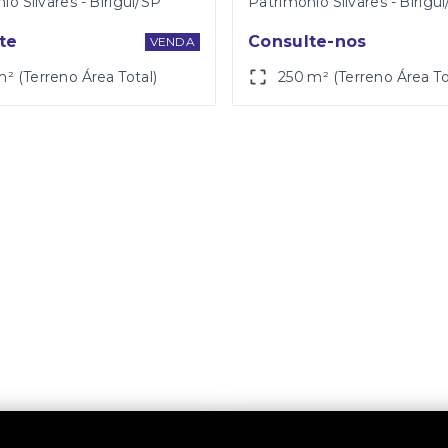
io Silvares - Birigüi/SP
Patrimônio Silvares - Birigü
te
Consulte-nos
VENDA
m² (Terreno Área Total)
250 m² (Terreno Área To