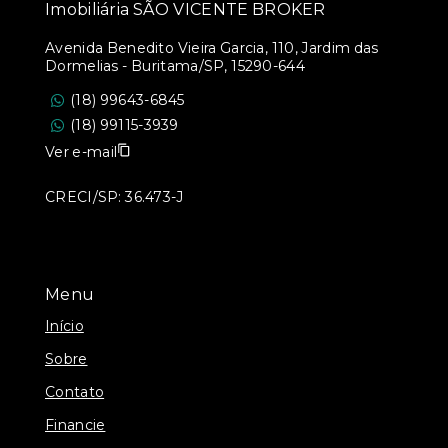
Imobiliária SÃO VICENTE BROKER
Avenida Benedito Vieira Garcia, 110, Jardim das
Dormelias - Buritama/SP, 15290-644
(18) 99643-6845
(18) 99115-3939
Ver e-mail
CRECI/SP: 36.473-J
Menu
Início
Sobre
Contato
Financie