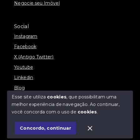
Negocie seu Imóvel
Social
Instagram
Facebook
X (Antigo Twitter)
Youtube
Linkedin
Blog
Esse site utiliza
cookies
, que possibilitam uma
melhor experiência de navegação.
Ao continuar,
você concorda com o uso de
cookies
.
© Copyright 2026 - Imobiliária SÃO VICENTE
BROKER - Todos os direitos reservados
Concordo, continuar
SITE PARA IMOBILIARIA