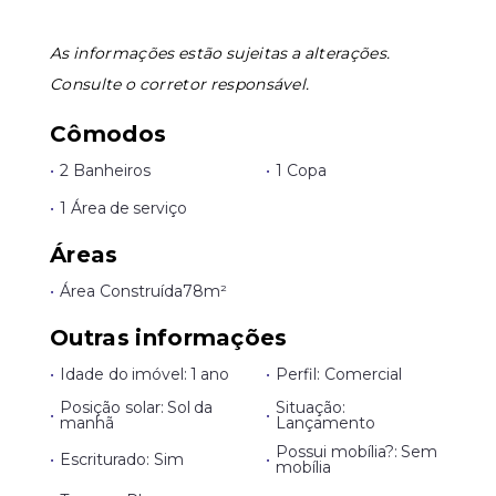
As informações estão sujeitas a alterações.
Consulte o corretor responsável.
Cômodos
•
2 Banheiros
•
1 Copa
•
1 Área de serviço
Áreas
•
Área Construída
78m²
Outras informações
•
Idade do imóvel: 1 ano
•
Perfil: Comercial
Posição solar: Sol da
Situação:
•
•
manhã
Lançamento
Possui mobília?: Sem
•
Escriturado: Sim
•
mobília