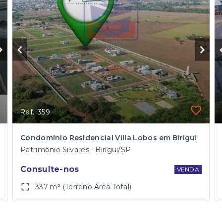
Ref.: 359
Condomínio Residencial Villa Lobos em Birigui
Patrimônio Silvares - Birigüi/SP
Consulte-nos
VENDA
337 m² (Terreno Área Total)