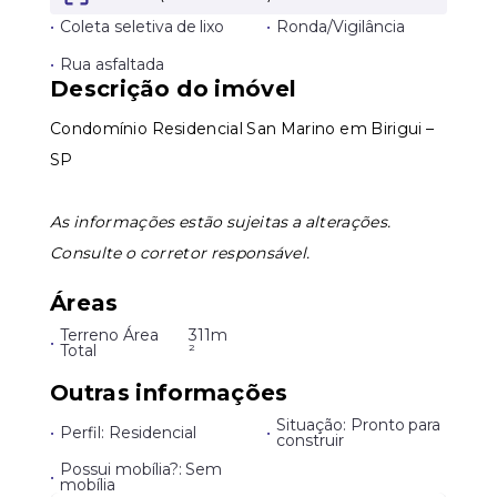
•
Coleta seletiva de lixo
•
Ronda/Vigilância
Leaflet
•
Rua asfaltada
Descrição do imóvel
Condomínio Residencial San Marino em Birigui –
SP
As informações estão sujeitas a alterações.
Consulte o corretor responsável.
Áreas
Terreno Área
311m
•
Total
²
Outras informações
Situação: Pronto para
•
Perfil: Residencial
•
construir
Possui mobília?: Sem
•
mobília