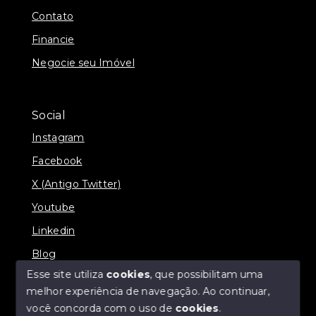
Contato
Financie
Negocie seu Imóvel
Social
Instagram
Facebook
X (Antigo Twitter)
Youtube
Linkedin
Blog
Esse site utiliza
cookies
, que possibilitam uma
melhor experiência de navegação.
Ao continuar,
você concorda com o uso de
cookies
.
© Copyright 2026 - Imobiliária SÃO VICENTE