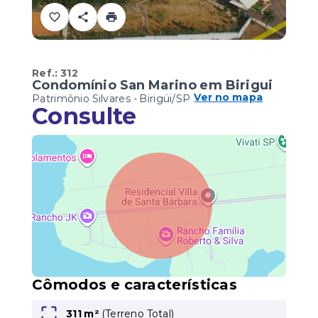
Ref.:
312
Condomínio San Marino em Birigui
Ver no mapa
Patrimônio Silvares - Birigüi/SP
Consulte
Cômodos e características
311 m²
(
Terreno Total
)