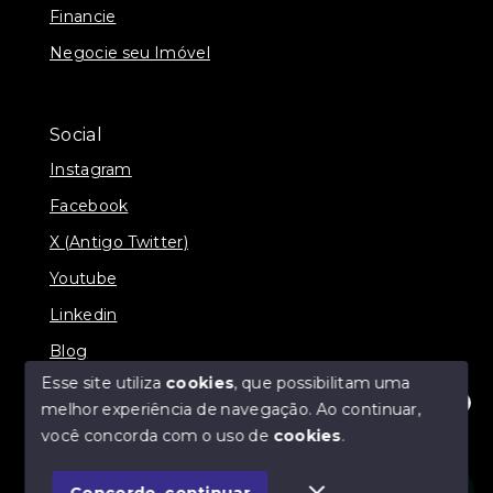
Financie
Negocie seu Imóvel
Social
Instagram
Facebook
X (Antigo Twitter)
Youtube
Linkedin
Blog
Esse site utiliza
cookies
, que possibilitam uma
melhor experiência de navegação.
Ao continuar,
Olá! Estamos disponíveis para te ajudar.
você concorda com o uso de
cookies
.
© Copyright 2026 - Imobiliária SÃO VICENTE
BROKER - Todos os direitos reservados