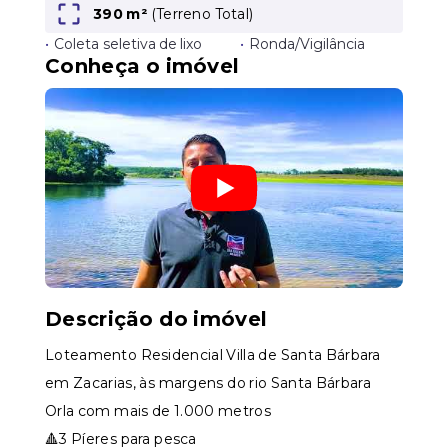
390 m²
(
Terreno Total
)
•
Coleta seletiva de lixo
•
Ronda/Vigilância
Leaflet
Conheça o imóvel
Descrição do imóvel
Loteamento Residencial Villa de Santa Bárbara
em Zacarias, às margens do rio Santa Bárbara
Orla com mais de 1.000 metros
🔺3 Píeres para pesca