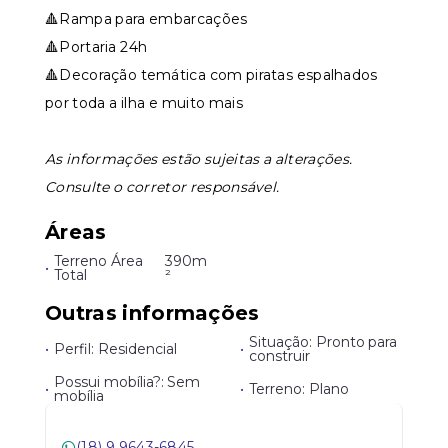
🔺Rampa para embarcações
🔺Portaria 24h
🔺Decoração temática com piratas espalhados
por toda a ilha e muito mais
As informações estão sujeitas a alterações.
Consulte o corretor responsável.
Áreas
Terreno Área
390m
•
Total
²
Outras informações
Situação: Pronto para
•
Perfil: Residencial
•
construir
Possui mobília?: Sem
•
•
Terreno: Plano
mobília
(18) 9 9643-6845