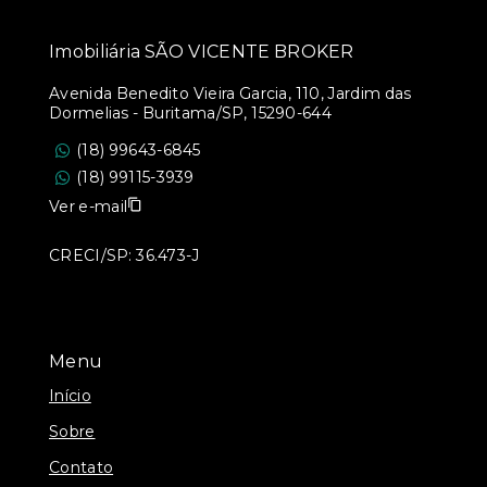
Imobiliária SÃO VICENTE BROKER
Avenida Benedito Vieira Garcia, 110, Jardim das
Dormelias - Buritama/SP, 15290-644
(18) 99643-6845
(18) 99115-3939
Ver e-mail
CRECI/SP: 36.473-J
Menu
Início
Sobre
Contato