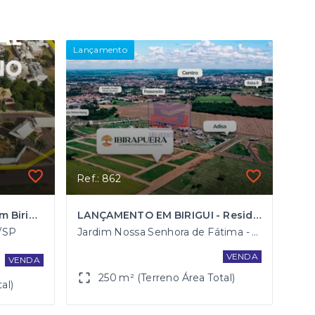
Lançamento
Ref.: 862
Condomínio San Marino em Birigui
LANÇAMENTO EM BIRIGUI - Residencial & Comercial Ibirapuera
i/SP
Jardim Nossa Senhora de Fátima - Birigüi/SP
VENDA
VENDA
250 m² (Terreno Área Total)
al)