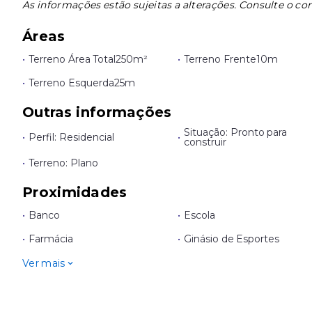
As informações estão sujeitas a alterações. Consulte o cor
Áreas
•
Terreno Área Total
250m²
•
Terreno Frente
10m
•
Terreno Esquerda
25m
Outras informações
Situação: Pronto para
•
Perfil: Residencial
•
construir
•
Terreno: Plano
Proximidades
•
Banco
•
Escola
•
Farmácia
•
Ginásio de Esportes
Ver mais