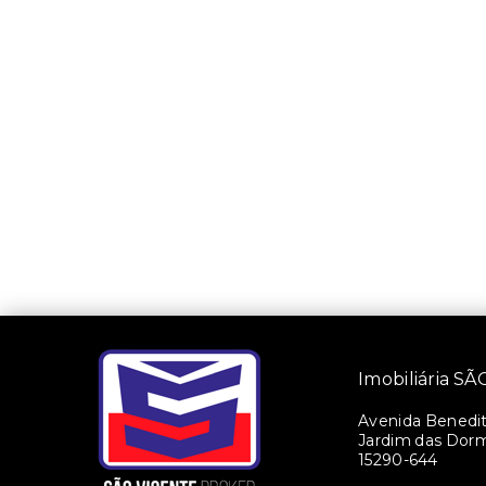
Imobiliária 
Avenida Benedito
Jardim das Dorm
15290-644