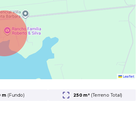
Leaflet
0 m
(Fundo)
250 m²
(
Terreno Total
)