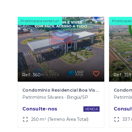
Pronto para construir
Pronto par
Ref.: 360
Ref.: 359
Condomínio Residencial Boa Vista em Birigui
Patrimônio Silvares - Birigüi/SP
Patrimôn
Consulte-nos
Consul
VENDA
250 m² (Terreno Área Total)
337 