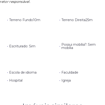
retor responsável.
•
Terreno Fundo
10m
•
Terreno Direita
25m
Possui mobília?: Sem
•
Escriturado: Sim
•
mobília
•
Escola de idioma
•
Faculdade
•
Hospital
•
Igreja