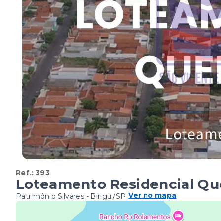
Ref.:
393
Loteamento Residencial Que
Ver no mapa
Patrimônio Silvares - Birigüi/SP