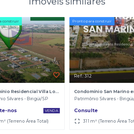
Imóveis similares
a construir
Pronto para construir
Ref.: 312
Condomínio Residencial Villa Lobos em Birigui
io Silvares - Birigüi/SP
Patrimônio Silvares - Birigü
te-nos
Consulte
VENDA
m² (Terreno Área Total)
311 m² (Terreno Área Tot