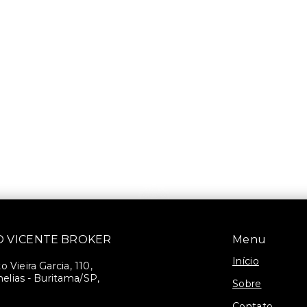
SÃO VICENTE BROKER
Menu
Início
 Vieira Garcia, 110,
elias - Buritama/SP,
Sobre
Contato