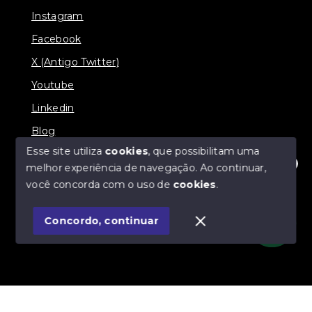
Instagram
Facebook
X (Antigo Twitter)
Youtube
Linkedin
Blog
Esse site utiliza
cookies
, que possibilitam uma
melhor experiência de navegação.
Ao continuar,
Olá! Estamos disponíveis para te ajudar.
você concorda com o uso de
cookies
.
© Copyright 2026 - Imobiliária SÃO VICENTE
BROKER - Todos os direitos reservados
Concordo, continuar
SITE PARA IMOBILIARIA
Início
Histórico
Favoritos