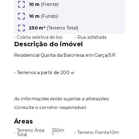
10 m
(Frente)
10 m
(Fundo)
Leaflet
250 m²
(
Terreno Total
)
•
Coleta seletiva de lixo
•
Rua asfaltada
Descrição do imóvel
Residencial Quinta da Baronesa em Garça/SP.
- Terrenos a partir de 200 ㎡
As informações estão sujeitas a alterações.
Consulte o corretor responsável.
Áreas
Terreno Área
250m
•
•
Terreno Frente
10m
Total
²