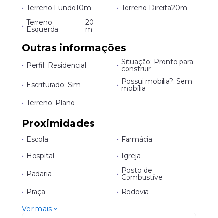
•
Terreno Fundo
10m
•
Terreno Direita
20m
Terreno
20
•
Esquerda
m
Outras informações
Situação: Pronto para
•
Perfil: Residencial
•
construir
Possui mobília?: Sem
•
Escriturado: Sim
•
mobília
•
Terreno: Plano
Proximidades
•
Escola
•
Farmácia
•
Hospital
•
Igreja
Posto de
•
Padaria
•
Combustível
•
Praça
•
Rodovia
Ver mais