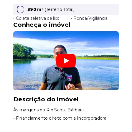
390 m²
(
Terreno Total
)
•
Coleta seletiva de lixo
•
Ronda/Vigilância
Leaflet
Conheça o imóvel
Descrição do imóvel
Às margens do Rio Santa Bárbara.
- Financiamento direto com a Incorporadora