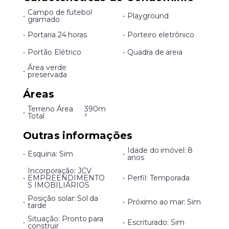
Campo de futebol
•
•
Playground
gramado
•
Portaria 24 horas
•
Porteiro eletrônico
•
Portão Elétrico
•
Quadra de areia
Área verde
•
preservada
Áreas
Terreno Área
390m
•
Total
²
Outras informações
Idade do imóvel: 8
•
Esquina: Sim
•
anos
Incorporação: JCV
•
EMPREENDIMENTO
•
Perfil: Temporada
S IMOBILIÁRIOS
Posição solar: Sol da
•
•
Próximo ao mar: Sim
tarde
Situação: Pronto para
•
•
Escriturado: Sim
construir