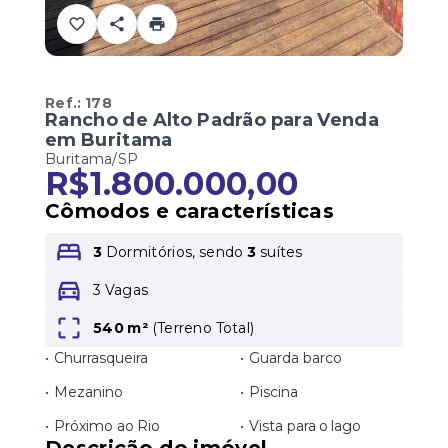
Ref.:
178
Rancho de Alto Padrão para Venda
em Buritama
Buritama/SP
R$1.800.000,00
Cômodos e características
3
Dormitórios, sendo
3
suítes
3 Vagas
540 m²
(
Terreno Total
)
•
Churrasqueira
•
Guarda barco
•
Mezanino
•
Piscina
•
Próximo ao Rio
•
Vista para o lago