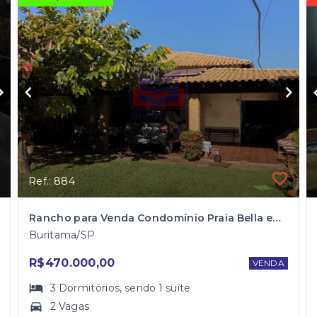
Ref.: 884
Rancho para Venda Condomínio Praia Bella em Buritama
Buritama/SP
R$470.000,00
VENDA
3
Dormitórios
, sendo
1
suíte
2 Vagas