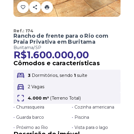
Ref.:
174
Rancho de frente para o Rio com
Praia Privativa em Buritama
Buritama/SP
R$1.600.000,00
Cômodos e características
3
Dormitórios, sendo
1
suíte
2 Vagas
4.000 m²
(
Terreno Total
)
•
Churrasqueira
•
Cozinha americana
•
Guarda barco
•
Piscina
•
Próximo ao Rio
•
Vista para o lago