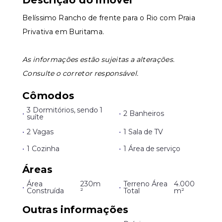
Descrição do imóvel
Belíssimo Rancho de frente para o Rio com Praia
Privativa em Buritama.
As informações estão sujeitas a alterações.
Consulte o corretor responsável.
Cômodos
3 Dormitórios, sendo 1
•
•
2 Banheiros
suíte
•
2 Vagas
•
1 Sala de TV
•
1 Cozinha
•
1 Área de serviço
Áreas
Área
230m
Terreno Área
4.000
•
•
Construída
²
Total
m²
Outras informações