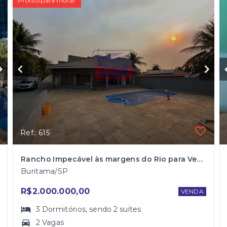
Pronto para morar
Ref.: 615
Rancho Impecável às margens do Rio para Venda em Buritama
Buritama/SP
R$2.000.000,00
VENDA
3
Dormitórios
, sendo
2
suítes
2 Vagas