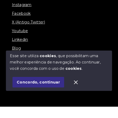
Instagram
Facebook
X (Antigo Twitter)
Youtube
Linkedin
Blog
Esse site utiliza
cookies
, que possibilitam uma
melhor experiência de navegação.
Ao continuar,
você concorda com o uso de
cookies
.
© Copyright 2026 - Imobiliária SÃO VICENTE
BROKER - Todos os direitos reservados
Concordo, continuar
SITE PARA IMOBILIARIA
Início
Histórico
Favoritos