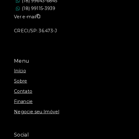
(18) 99643-6845
(18) 99115-3939
Ver e-mail
CRECI/SP: 36.473-J
Menu
Início
Sobre
Contato
Financie
Negocie seu Imóvel
Social