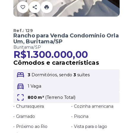
Ref.:
129
Rancho para Venda Condomínio Orla
Um, Buritama/SP
Buritama/SP
R$1.300.000,00
Cômodos e características
3
Dormitórios, sendo
3
suítes
1 Vaga
800 m²
(
Terreno Total
)
•
Churrasqueira
•
Cozinha americana
•
Gramado
•
Piscina
•
Próximo ao Rio
•
Vista para o lago