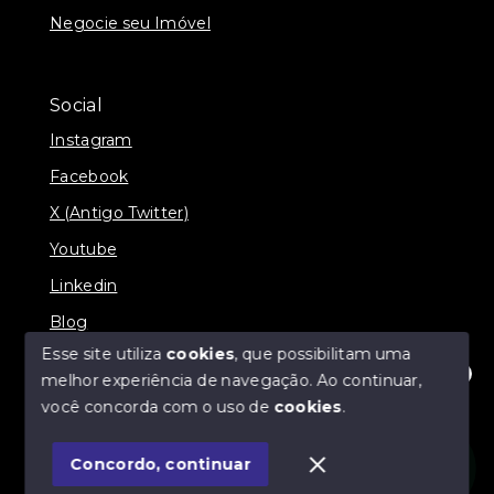
Negocie seu Imóvel
Social
Instagram
Facebook
X (Antigo Twitter)
Youtube
Linkedin
Blog
Esse site utiliza
cookies
, que possibilitam uma
melhor experiência de navegação.
Ao continuar,
Olá! Estamos disponíveis para te ajudar.
você concorda com o uso de
cookies
.
© Copyright 2026 - Imobiliária SÃO VICENTE
BROKER - Todos os direitos reservados
Concordo, continuar
SITE PARA IMOBILIARIA