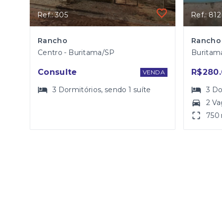
Ref.: 305
Ref.: 812
Rancho
Centro - Buritama/SP
Buritam
Consulte
R$280.
VENDA
3
Dormitórios
, sendo
1
suíte
3
Do
2 Va
750 