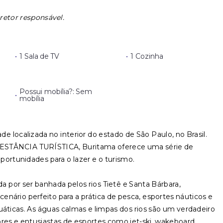
retor responsável.
•
1 Sala de TV
•
1 Cozinha
Possui mobília?: Sem
•
mobília
e localizada no interior do estado de São Paulo, no Brasil.
STÂNCIA TURÍSTICA, Buritama oferece uma série de
oportunidades para o lazer e o turismo.
ada por ser banhada pelos rios Tietê e Santa Bárbara,
nário perfeito para a prática de pesca, esportes náuticos e
uáticas. As águas calmas e limpas dos rios são um verdadeiro
ores e entusiastas de esportes como jet-ski, wakeboard,