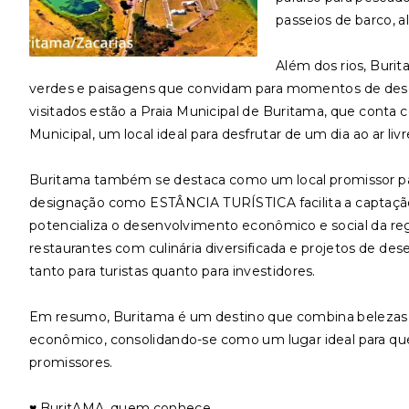
passeios de barco, a
Além dos rios, Buri
verdes e paisagens que convidam para momentos de desca
visitados estão a Praia Municipal de Buritama, que conta co
Municipal, um local ideal para desfrutar de um dia ao ar liv
Buritama também se destaca como um local promissor par
designação como ESTÂNCIA TURÍSTICA facilita a captação d
potencializa o desenvolvimento econômico e social da reg
restaurantes com culinária diversificada e projetos de de
tanto para turistas quanto para investidores.
Em resumo, Buritama é um destino que combina belezas 
econômico, consolidando-se como um lugar ideal para q
promissores.
♥️ BuritAMA, quem conhece...