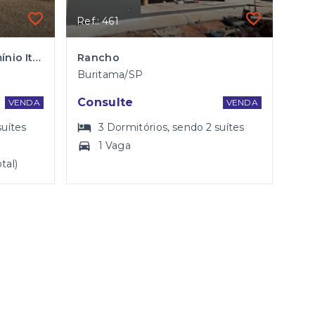
Ref.: 461
Rancho a venda - Condomínio Itaparica
Rancho
Buritama/SP
Consulte
VENDA
VENDA
suítes
3
Dormitórios
, sendo
2
suítes
1 Vaga
tal)