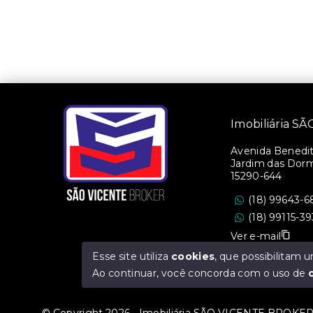
Imobiliária 
Avenida Benedito
Jardim das Dorm
15290-644
(18) 99643-6
(18) 99115-3
Ver e-mail
Esse site utiliza
cookies
, que possibilitam
CRECI/SP: 36.47
Ao continuar, você concorda com o uso de