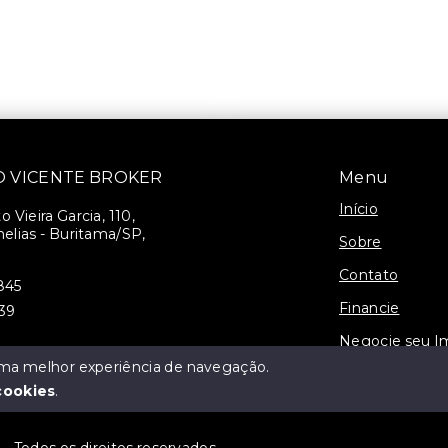
SÃO VICENTE BROKER
Menu
Início
 Vieira Garcia, 110,
elias - Buritama/SP,
Sobre
Contato
845
Financie
939
Negocie seu I
 uma melhor experiência de navegação.
3-J
cookies
.