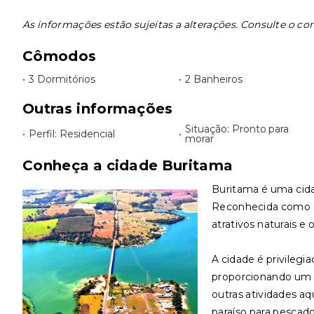
As informações estão sujeitas a alterações. Consulte o cor
Cômodos
•
3 Dormitórios
•
2 Banheiros
Outras informações
Situação: Pronto para
•
Perfil: Residencial
•
morar
Conheça a cidade Buritama
Buritama é uma cidad
Reconhecida como E
atrativos naturais e 
A cidade é privilegi
proporcionando um ce
outras atividades aq
paraíso para pescad