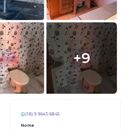
+
9
(18) 9 9643-6845
Nome