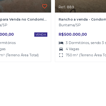
Ref.: 889
Rancho para Venda no Condomínio Jardim Itaparica em Buritama
a/SP
Buritama/SP
000,00
R$500.000,00
VENDA
rmitórios
3
Dormitórios
, sendo
3
gas
4 Vagas
m² (Terreno Área Total)
750 m² (Terreno Área To