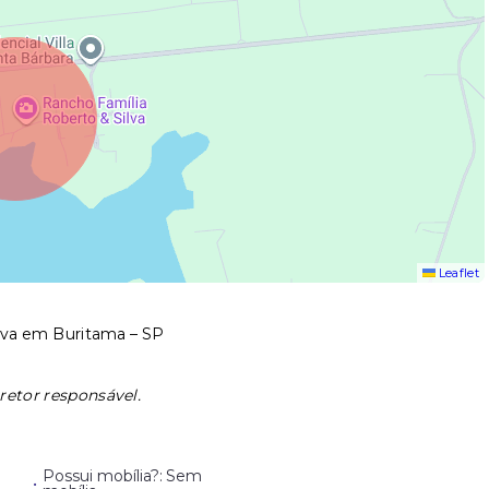
Leaflet
iva em Buritama – SP
retor responsável.
Possui mobília?: Sem
•