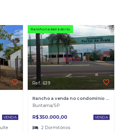
Rancho na beira do rio
Ref.: 639
Rancho a venda no condomínio Portal da Praia em Buritama/SP
Buritama/SP
R$350.000,00
VENDA
VENDA
suíte
2
Dormitórios