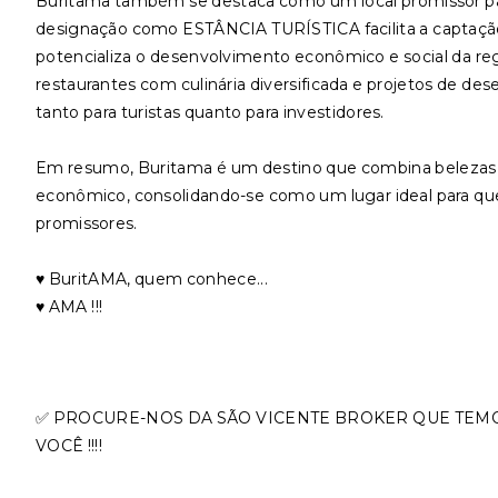
Buritama também se destaca como um local promissor par
designação como ESTÂNCIA TURÍSTICA facilita a captação d
potencializa o desenvolvimento econômico e social da reg
restaurantes com culinária diversificada e projetos de de
tanto para turistas quanto para investidores.
Em resumo, Buritama é um destino que combina belezas 
econômico, consolidando-se como um lugar ideal para q
promissores.
♥️ BuritAMA, quem conhece...
♥️ AMA !!!
✅ PROCURE-NOS DA SÃO VICENTE BROKER QUE TEM
VOCÊ !!!!