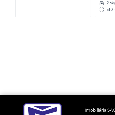
2 Va
510 
Imobiliária 