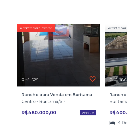
Pronto para morar
Pronto par
Ref.: 625
Ref.: 186
Rancho para Venda em Buritama
Centro - Buritama/SP
Buritam
R$480.000,00
R$400.
VENDA
4
Do