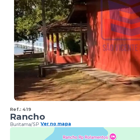
Ref.:
419
Rancho
Ver no mapa
Buritama/SP