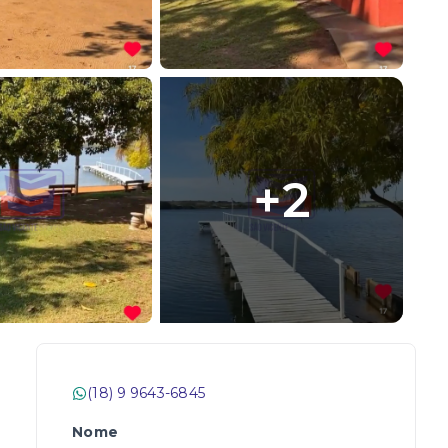
+
2
(18) 9 9643-6845
Nome