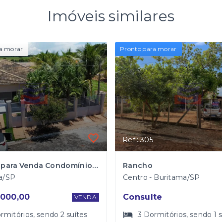
Imóveis similares
a morar
Pronto para morar
Ref.: 305
Rancho para Venda Condomínio San Diego em Buritama
Rancho
a/SP
Centro - Buritama/SP
000,00
Consulte
VENDA
rmitórios
, sendo
2
suítes
3
Dormitórios
, sendo
1