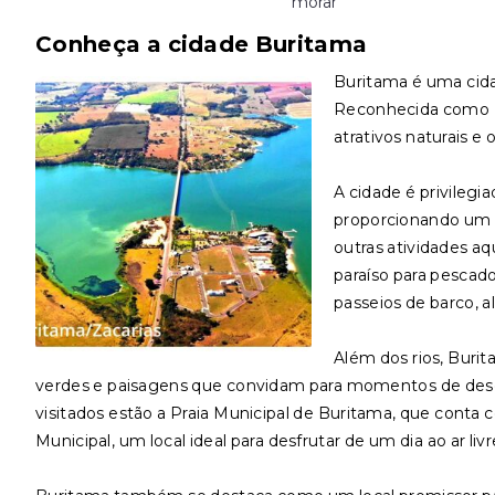
morar
Conheça a cidade Buritama
Buritama é uma cidad
Reconhecida como E
atrativos naturais e 
A cidade é privilegi
proporcionando um ce
outras atividades aq
paraíso para pescad
passeios de barco, a
Além dos rios, Buri
verdes e paisagens que convidam para momentos de desca
visitados estão a Praia Municipal de Buritama, que conta co
Municipal, um local ideal para desfrutar de um dia ao ar liv