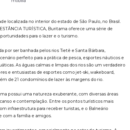
mobília
e localizada no interior do estado de São Paulo, no Brasil.
STÂNCIA TURÍSTICA, Buritama oferece uma série de
oportunidades para o lazer e o turismo.
ada por ser banhada pelos rios Tietê e Santa Bárbara,
nário perfeito para a prática de pesca, esportes náuticos e
uáticas. As águas calmas e limpas dos rios são um verdadeiro
ores e entusiastas de esportes como jet-ski, wakeboard,
lém de 21 condomínios de lazer às margens do rio.
tama possui uma natureza exuberante, com diversas áreas
nso e contemplação. Entre os pontos turísticos mais
m infraestrutura para receber turistas, e o Balneário
re com a família e amigos.