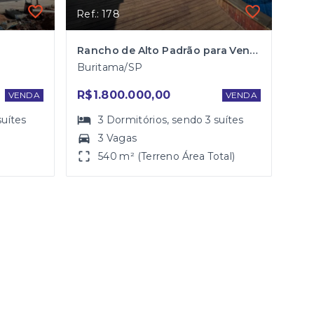
Ref.: 178
Rancho de Alto Padrão para Venda em Buritama
Buritama/SP
R$1.800.000,00
VENDA
VENDA
suítes
3
Dormitórios
, sendo
3
suítes
3 Vagas
540 m² (Terreno Área Total)