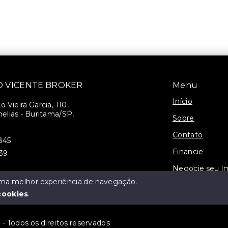
SÃO VICENTE BROKER
Menu
Início
 Vieira Garcia, 110,
elias - Buritama/SP,
Sobre
Contato
845
Financie
939
Negocie seu I
 uma melhor experiência de navegação.
3-J
cookies
.
 Todos os direitos reservados