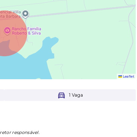
Leaflet
1 Vaga
retor responsável.