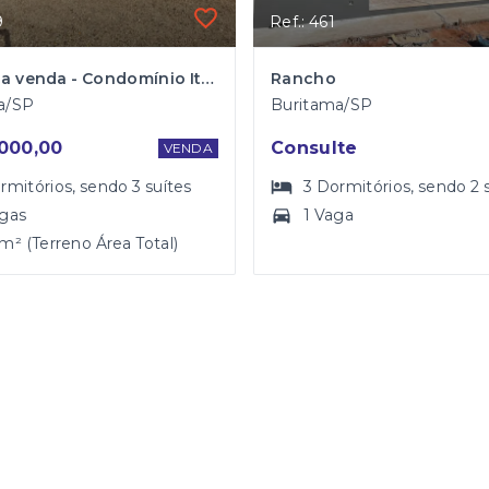
9
Ref.: 461
Rancho a venda - Condomínio Itaparica
Rancho
a/SP
Buritama/SP
000,00
Consulte
VENDA
rmitórios
, sendo
3
suítes
3
Dormitórios
, sendo
2
agas
1 Vaga
m² (Terreno Área Total)