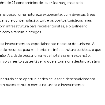
lém de 21 condomínios de lazer às margens do rio.
tama possui uma natureza exuberante, com diversas áreas
nso e contemplação. Entre os pontos turísticos mais
m infraestrutura para receber turistas, e o Balneário
re com a família e amigos.
a investimentos, especialmente no setor de turismo. A
e recursos para melhorias na infraestrutura turística, o que
ião. A cidade possui uma rede hoteleira em expansão,
senvolvimento sustentável, o que a torna um destino atrativo
naturais com oportunidades de lazer e desenvolvimento
uem busca contato com a natureza e investimentos