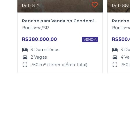
Ref.: 812
Ref.: 88
Rancho para Venda no Condomínio Jardim Itaparica em Buritama
Buritama/SP
Buritam
R$280.000,00
R$500.
VENDA
3
Dormitórios
3
Do
2 Vagas
4 V
750 m² (Terreno Área Total)
750 