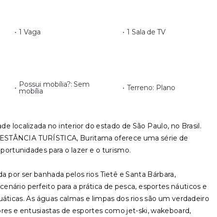
•
1 Vaga
•
1 Sala de TV
Possui mobília?: Sem
•
•
Terreno: Plano
mobília
e localizada no interior do estado de São Paulo, no Brasil.
STÂNCIA TURÍSTICA, Buritama oferece uma série de
oportunidades para o lazer e o turismo.
ada por ser banhada pelos rios Tietê e Santa Bárbara,
nário perfeito para a prática de pesca, esportes náuticos e
uáticas. As águas calmas e limpas dos rios são um verdadeiro
ores e entusiastas de esportes como jet-ski, wakeboard,