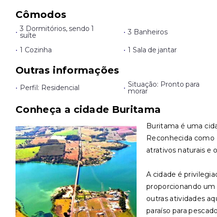
Cômodos
3 Dormitórios, sendo 1
•
•
3 Banheiros
suíte
•
1 Cozinha
•
1 Sala de jantar
Outras informações
Situação: Pronto para
•
Perfil: Residencial
•
morar
Conheça a cidade Buritama
Buritama é uma cidad
Reconhecida como E
atrativos naturais e 
A cidade é privilegi
proporcionando um ce
outras atividades aq
paraíso para pescad