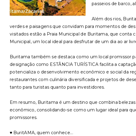
passeios de barco, a
Além dos rios, Buri
verdes e paisagens que convidam para momentos de desca
visitados estão a Praia Municipal de Buritama, que conta co
Municipal, um local ideal para desfrutar de um dia ao ar liv
Buritama também se destaca como um local promissor par
designação como ESTÂNCIA TURÍSTICA facilita a captação d
potencializa o desenvolvimento econômico e social da reg
restaurantes com culinária diversificada e projetos de de
tanto para turistas quanto para investidores.
Em resumo, Buritama é um destino que combina belezas 
econômico, consolidando-se como um lugar ideal para q
promissores.
♥️ BuritAMA, quem conhece...