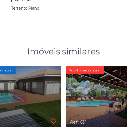
•
Terreno: Plano
Imóveis similares
a morar
Pronto para morar
Ref.: 631