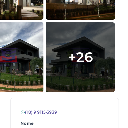
+
26
(18) 9 9115-3939
Nome