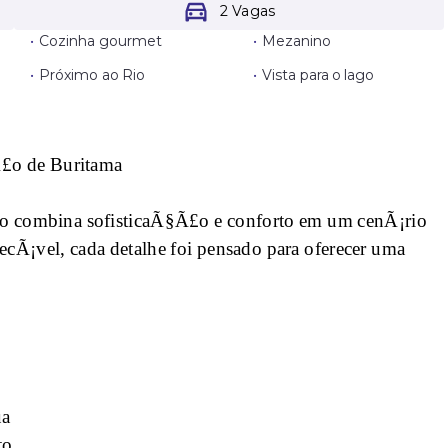
2 Vagas
•
Cozinha gourmet
•
Mezanino
•
Próximo ao Rio
•
Vista para o lago
Ã£o de Buritama
cho combina sofisticaÃ§Ã£o e conforto em um cenÃ¡rio
cÃ¡vel, cada detalhe foi pensado para oferecer uma
ua
to