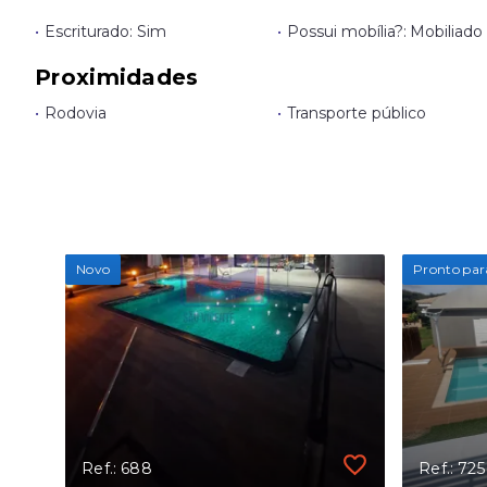
•
Escriturado: Sim
•
Possui mobília?: Mobiliado
Proximidades
•
Rodovia
•
Transporte público
Novo
Pronto par
Ref.: 688
Ref.: 725