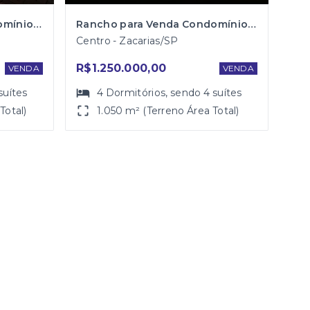
Rancho para Venda Condomínio Marina Bonita em Zacarias
Rancho para Venda Condomínio Marina Bonita em Zacarias
Centro - Zacarias/SP
R$1.250.000,00
VENDA
VENDA
suítes
4
Dormitórios
, sendo
4
suítes
Total)
1.050 m² (Terreno Área Total)