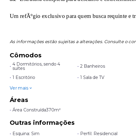
Um refÃºgio exclusivo para quem busca requinte e tr
As informações estão sujeitas a alterações. Consulte o cor
Cômodos
4 Dormitórios, sendo 4
•
•
2 Banheiros
suítes
•
1 Escritório
•
1 Sala de TV
Ver mais
Áreas
•
Área Construída
370m²
Outras informações
•
Esquina: Sim
•
Perfil: Residencial