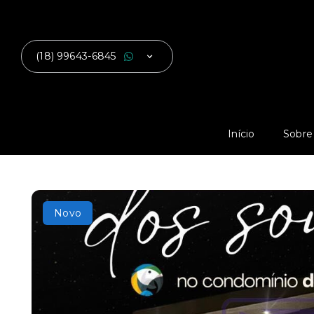
(18) 99643-6845
Início
Sobre
Novo