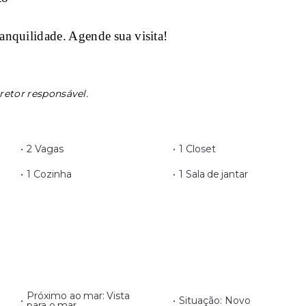
anquilidade. Agende sua visita!
retor responsável.
•
2 Vagas
•
1 Closet
•
1 Cozinha
•
1 Sala de jantar
Próximo ao mar: Vista
•
•
Situação: Novo
para o mar