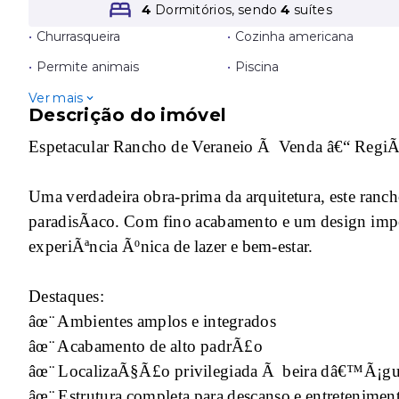
4
Dormitórios, sendo
4
suítes
•
Churrasqueira
•
Cozinha americana
•
Permite animais
•
Piscina
Ver mais
Descrição do imóvel
Espetacular Rancho de Veraneio Ã Venda â€“ Regi
Uma verdadeira obra-prima da arquitetura, este ran
paradisÃ­aco. Com fino acabamento e um design impe
experiÃªncia Ãºnica de lazer e bem-estar.
Destaques:
âœ¨ Ambientes amplos e integrados
âœ¨ Acabamento de alto padrÃ£o
âœ¨ LocalizaÃ§Ã£o privilegiada Ã beira dâ€™Ã¡g
âœ¨ Estrutura completa para descanso e entretenimen