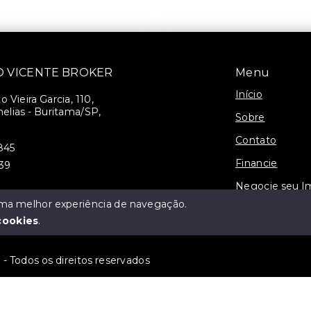
SÃO VICENTE BROKER
Menu
Início
 Vieira Garcia, 110,
elias - Buritama/SP,
Sobre
Contato
845
Financie
939
Negocie seu I
 uma melhor experiência de navegação.
3-J
cookies
.
 Todos os direitos reservados