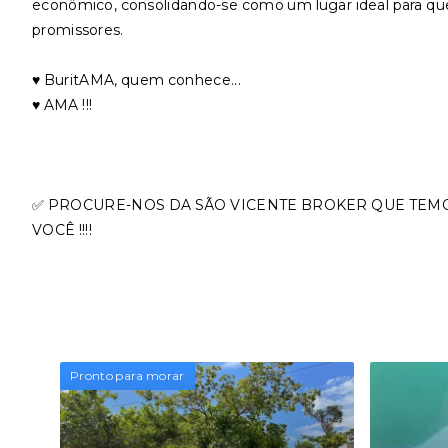
econômico, consolidando-se como um lugar ideal para q
promissores.
♥️ BuritAMA, quem conhece...
♥️ AMA !!!
✅ PROCURE-NOS DA SÃO VICENTE BROKER QUE TEM
VOCÊ !!!!
Pronto para morar