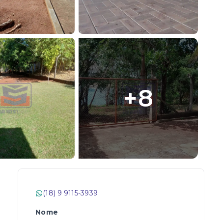
+
8
(18) 9 9115-3939
Nome