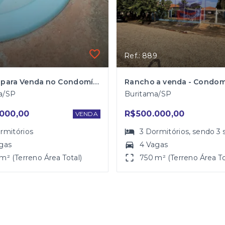
Ref.: 889
Rancho para Venda no Condomínio Jardim Itaparica em Buritama
a/SP
Buritama/SP
000,00
R$500.000,00
VENDA
rmitórios
3
Dormitórios
, sendo
3
gas
4 Vagas
m² (Terreno Área Total)
750 m² (Terreno Área To