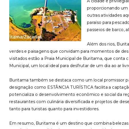
A cidade é privilegi
proporcionando um ce
outras atividades aq
paraíso para pescad
passeios de barco, a
Além dos rios, Buri
verdes e paisagens que convidam para momentos de desca
visitados estão a Praia Municipal de Buritama, que conta co
Municipal, um local ideal para desfrutar de um dia ao ar liv
Buritama também se destaca como um local promissor par
designação como ESTÂNCIA TURÍSTICA facilita a captação d
potencializa o desenvolvimento econômico e social da reg
restaurantes com culinária diversificada e projetos de de
tanto para turistas quanto para investidores.
Em resumo, Buritama é um destino que combina belezas 