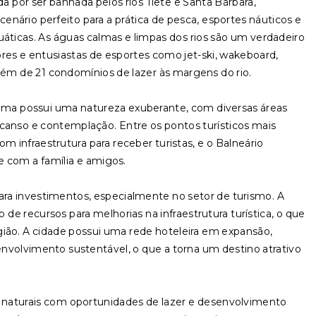
ada por ser banhada pelos rios Tietê e Santa Bárbara,
nário perfeito para a prática de pesca, esportes náuticos e
uáticas. As águas calmas e limpas dos rios são um verdadeiro
ores e entusiastas de esportes como jet-ski, wakeboard,
lém de 21 condomínios de lazer às margens do rio.
tama possui uma natureza exuberante, com diversas áreas
nso e contemplação. Entre os pontos turísticos mais
m infraestrutura para receber turistas, e o Balneário
re com a família e amigos.
a investimentos, especialmente no setor de turismo. A
e recursos para melhorias na infraestrutura turística, o que
ião. A cidade possui uma rede hoteleira em expansão,
senvolvimento sustentável, o que a torna um destino atrativo
naturais com oportunidades de lazer e desenvolvimento