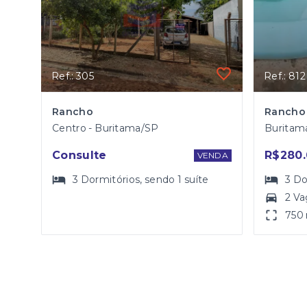
Ref.: 305
Ref.: 812
Rancho
Centro - Buritama/SP
Buritam
Consulte
R$280.
VENDA
3
Dormitórios
, sendo
1
suíte
3
Do
2 Va
750 