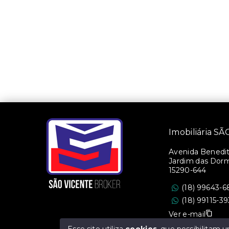
Imobiliária 
Avenida Benedito
Jardim das Dorm
15290-644
(18) 99643-6
(18) 99115-3
Ver e-mail