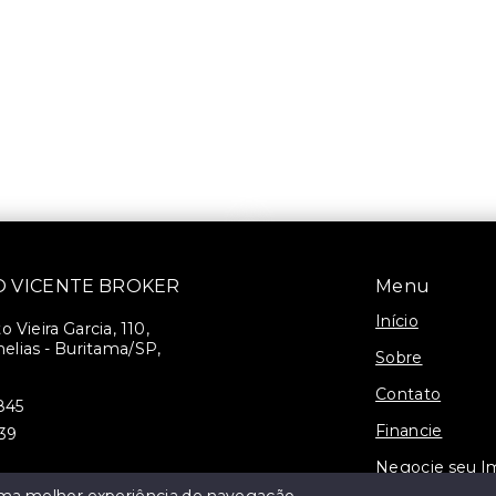
SÃO VICENTE BROKER
Menu
Início
 Vieira Garcia, 110,
elias - Buritama/SP,
Sobre
Contato
845
Financie
939
Negocie seu I