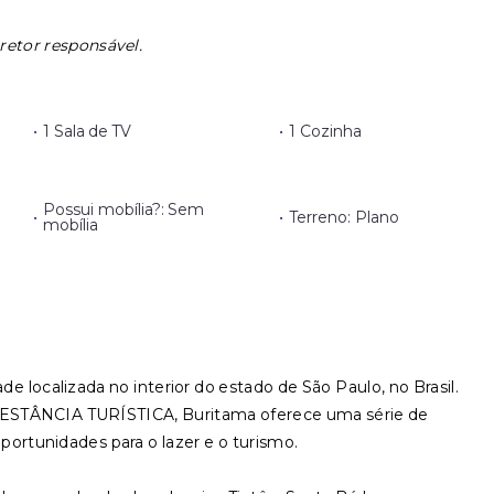
retor responsável.
•
1 Sala de TV
•
1 Cozinha
Possui mobília?: Sem
•
•
Terreno: Plano
mobília
e localizada no interior do estado de São Paulo, no Brasil.
STÂNCIA TURÍSTICA, Buritama oferece uma série de
oportunidades para o lazer e o turismo.