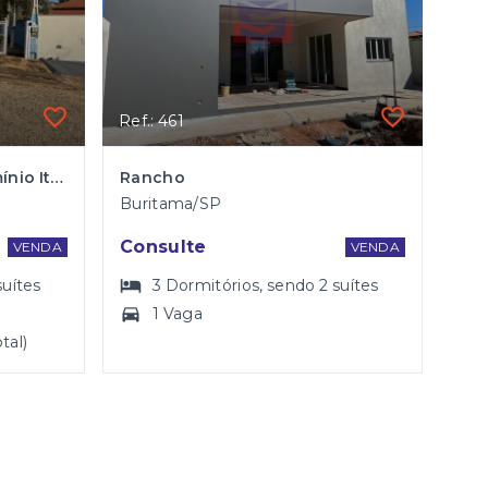
Ref.: 461
Rancho a venda - Condomínio Itaparica
Rancho
Buritama/SP
Consulte
VENDA
VENDA
suítes
3
Dormitórios
, sendo
2
suítes
1 Vaga
tal)