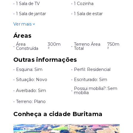
•
1 Sala de TV
•
1 Cozinha
•
1 Sala de jantar
•
1 Sala de estar
Ver mais
Áreas
Área
300m
Terreno Área
750m
•
•
Construída
²
Total
²
Outras informações
•
Esquina: Sim
•
Perfil: Residencial
•
Situação: Novo
•
Escriturado: Sim
Possui mobília?: Sem
•
Averbado: Sim
•
mobília
•
Terreno: Plano
Conheça a cidade Buritama