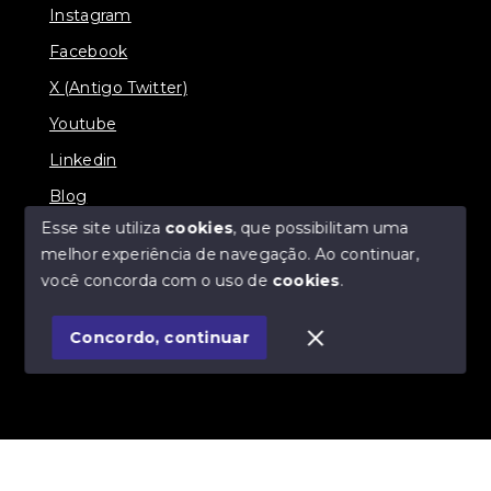
Instagram
Facebook
X (Antigo Twitter)
Youtube
Linkedin
Blog
Esse site utiliza
cookies
, que possibilitam uma
melhor experiência de navegação.
Ao continuar,
você concorda com o uso de
cookies
.
© Copyright 2026 - Imobiliária SÃO VICENTE
BROKER - Todos os direitos reservados
Concordo, continuar
SITE PARA IMOBILIARIA
Início
Histórico
Favoritos