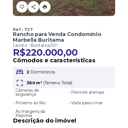
Ref.:
727
Rancho para Venda Condomínio
Marbella Buritama
Centro - Buritama/SP
R$220.000,00
Cômodos e características
2
Dormitórios
360 m²
(
Terreno Total
)
Câmeras de
•
•
Permite animais
segurança
•
Próximo ao Rio
•
Vista para o mar
Às margens da
•
Represa
Descrição do imóvel