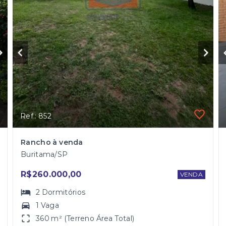
Ref.: 852
Rancho à venda
Buritama/SP
R$260.000,00
VENDA
2
Dormitórios
1 Vaga
360 m² (Terreno Área Total)