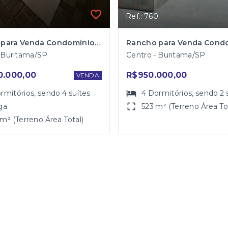
Ref.: 760
Rancho para Venda Condomínio Marbella em Buritama
- Buritama/SP
Centro - Buritama/SP
0.000,00
R$950.000,00
VENDA
rmitórios
, sendo
4
suítes
4
Dormitórios
, sendo
2
ga
523 m² (Terreno Área To
m² (Terreno Área Total)