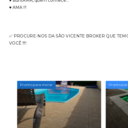
♥️ BuritAMA, quem conhece...
♥️ AMA !!!
✅ PROCURE-NOS DA SÃO VICENTE BROKER QUE TEM
VOCÊ !!!!
Pronto para morar
Pronto par