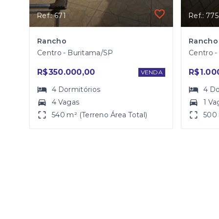
Ref.: 671
Ref.: 775
Rancho
Centro - Buritama/SP
Centro 
R$350.000,00
R$1.00
VENDA
4
Dormitórios
4
Do
4 Vagas
1 Va
540 m² (Terreno Área Total)
500 