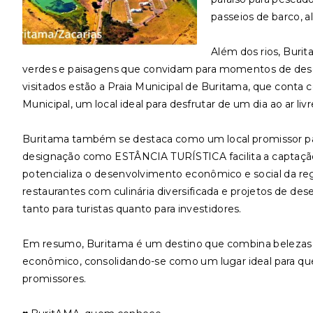
passeios de barco, a
Além dos rios, Buri
verdes e paisagens que convidam para momentos de desca
visitados estão a Praia Municipal de Buritama, que conta co
Municipal, um local ideal para desfrutar de um dia ao ar liv
Buritama também se destaca como um local promissor par
designação como ESTÂNCIA TURÍSTICA facilita a captação d
potencializa o desenvolvimento econômico e social da reg
restaurantes com culinária diversificada e projetos de de
tanto para turistas quanto para investidores.
Em resumo, Buritama é um destino que combina belezas 
econômico, consolidando-se como um lugar ideal para q
promissores.