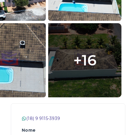
+
16
(18) 9 9115-3939
Nome