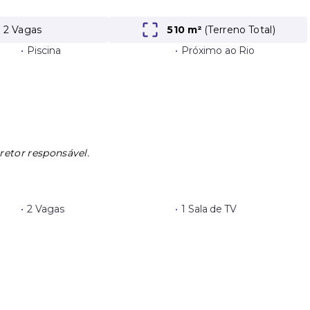
2 Vagas
510 m²
(
Terreno Total
)
•
Piscina
•
Próximo ao Rio
retor responsável.
•
2 Vagas
•
1 Sala de TV