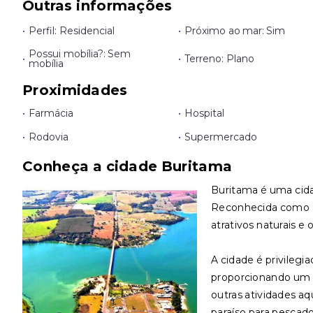
Outras informações
•
Perfil: Residencial
•
Próximo ao mar: Sim
Possui mobília?: Sem
•
•
Terreno: Plano
mobília
Proximidades
•
Farmácia
•
Hospital
•
Rodovia
•
Supermercado
Conheça a cidade Buritama
Buritama é uma cidad
Reconhecida como E
atrativos naturais e 
A cidade é privilegi
proporcionando um ce
outras atividades aq
paraíso para pescad