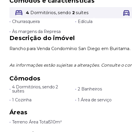
Cômodos e características
4
Dormitórios, sendo
2
suítes
•
Churrasqueira
•
Edícula
•
Às margens da Represa
Descrição do imóvel
Rancho para Venda Condomínio San Diego em Buritama.
As informações estão sujeitas a alterações. Consulte o cor
Cômodos
4 Dormitórios, sendo 2
•
•
2 Banheiros
suítes
•
1 Cozinha
•
1 Área de serviço
Áreas
•
Terreno Área Total
510m²