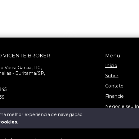
SÃO VICENTE BROKER
Menu
Início
 Vieira Garcia, 110,
elias - Buritama/SP,
Sobre
Contato
845
Financie
939
Negocie seu I
 uma melhor experiência de navegação.
3-J
cookies
.