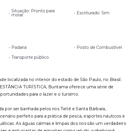
Situação: Pronto para
•
•
Escriturado: Sim
morar
•
Padaria
•
Posto de Combustível
•
Transporte público
e localizada no interior do estado de São Paulo, no Brasil.
STÂNCIA TURÍSTICA, Buritama oferece uma série de
oportunidades para o lazer e o turismo.
ada por ser banhada pelos rios Tietê e Santa Bárbara,
nário perfeito para a prática de pesca, esportes náuticos e
uáticas. As águas calmas e limpas dos rios são um verdadeiro
ores e entusiastas de esportes como jet-ski, wakeboard,