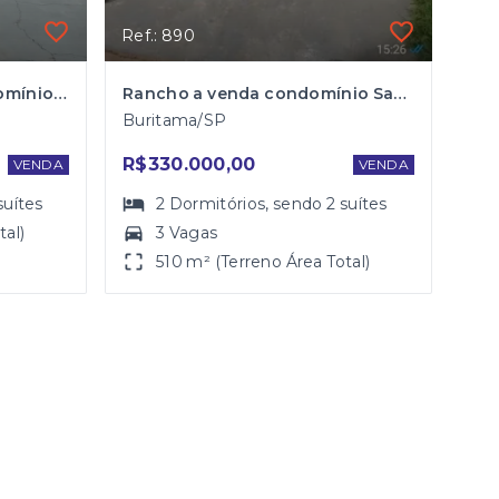
Ref.: 890
Rancho para Venda Condomínio Praia Bella em Buritama
Rancho a venda condomínio San Diego
Buritama/SP
R$330.000,00
VENDA
VENDA
suítes
2
Dormitórios
, sendo
2
suítes
tal)
3 Vagas
510 m² (Terreno Área Total)