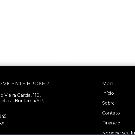
SÃO VICENTE BROKER
Menu
Início
 Vieira Garcia, 110,
elias - Buritama/SP,
Sobre
Contato
845
Financie
939
Negocie seu I