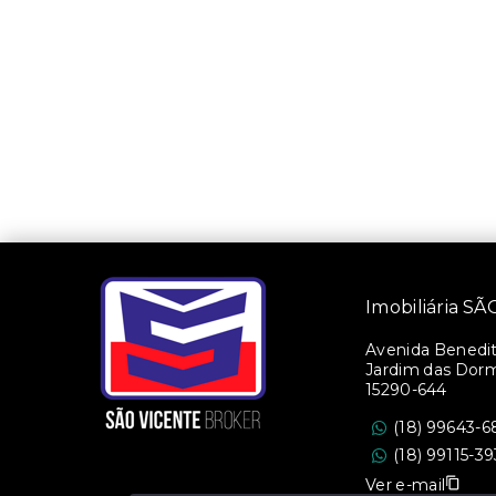
Imobiliária 
Avenida Benedito
Jardim das Dorm
15290-644
(18) 99643-6
(18) 99115-3
Ver e-mail