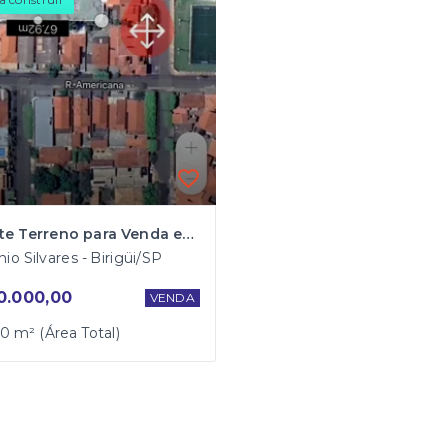
Excelente Terreno para Venda em Birigui na Avenida João Cernack
io Silvares - Birigüi/SP
0.000,00
VENDA
0 m² (Área Total)