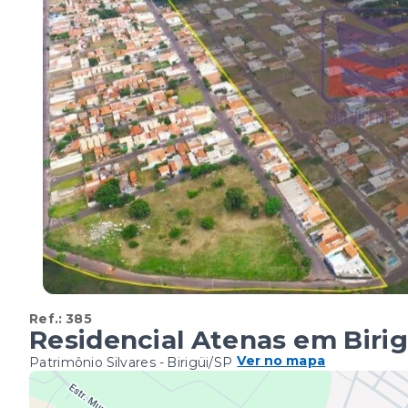
Ref.:
385
Residencial Atenas em Birig
Ver no mapa
Patrimônio Silvares - Birigüi/SP