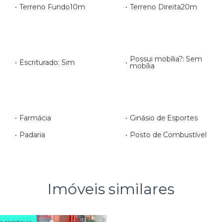
•
Terreno Fundo
10m
•
Terreno Direita
20m
Possui mobília?: Sem
•
Escriturado: Sim
•
mobília
•
Farmácia
•
Ginásio de Esportes
•
Padaria
•
Posto de Combustível
Imóveis similares
a construir