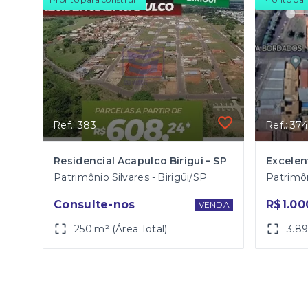
Ref.: 383
Ref.: 374
Residencial Acapulco Birigui – SP
Patrimônio Silvares - Birigüi/SP
Patrimôn
Consulte-nos
R$1.00
VENDA
250 m² (Área Total)
3.89