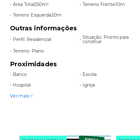
•
Área Total
250m²
•
Terreno Frente
10m
•
Terreno Esquerda
20m
Outras informações
Situação: Pronto para
•
Perfil: Residencial
•
construir
•
Terreno: Plano
Proximidades
•
Banco
•
Escola
•
Hospital
•
Igreja
Ver mais
Pronto para construir
Pronto par