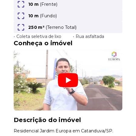
10 m
(Frente)
10 m
(Fundo)
Leaflet
250 m²
(
Terreno Total
)
•
Coleta seletiva de lixo
•
Rua asfaltada
Conheça o imóvel
Descrição do imóvel
Residencial Jardim Europa em Catanduva/SP.