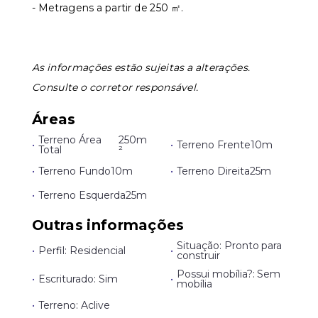
- Metragens a partir de 250 ㎡.
As informações estão sujeitas a alterações.
Consulte o corretor responsável.
Áreas
Terreno Área
250m
•
•
Terreno Frente
10m
Total
²
•
Terreno Fundo
10m
•
Terreno Direita
25m
•
Terreno Esquerda
25m
Outras informações
Situação: Pronto para
•
Perfil: Residencial
•
construir
Possui mobília?: Sem
•
Escriturado: Sim
•
mobília
•
Terreno: Aclive