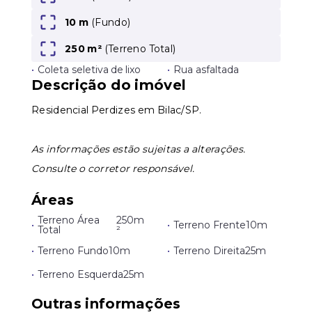
10 m
(Fundo)
Leaflet
250 m²
(
Terreno Total
)
•
Coleta seletiva de lixo
•
Rua asfaltada
Descrição do imóvel
Residencial Perdizes em Bilac/SP.
As informações estão sujeitas a alterações.
Consulte o corretor responsável.
Áreas
Terreno Área
250m
•
•
Terreno Frente
10m
Total
²
•
Terreno Fundo
10m
•
Terreno Direita
25m
•
Terreno Esquerda
25m
Outras informações