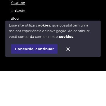
Youtube
Linkedin
Blog
Esse site utiliza
cookies
, que possibilitam uma
melhor experiência de navegação.
Ao continuar,
você concorda com o uso de
cookies
.
© Copyright 2026 - Imobiliária SÃO VICENTE
BROKER - Todos os direitos reservados
Concordo, continuar
SITE PARA IMOBILIARIA
Início
Histórico
Favoritos